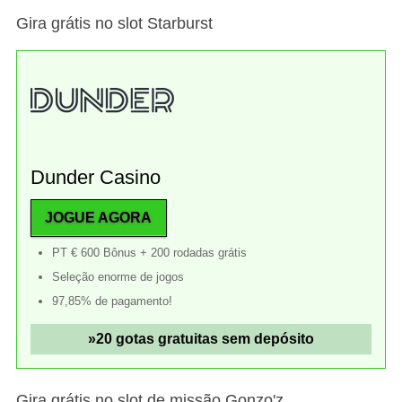
Gira grátis no slot Starburst
Dunder Casino
JOGUE AGORA
PT € 600 Bônus + 200 rodadas grátis
Seleção enorme de jogos
97,85% de pagamento!
»20 gotas gratuitas sem depósito
Gira grátis no slot de missão Gonzo'z