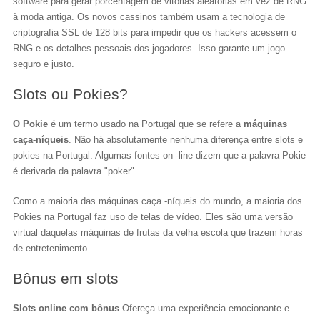
software para gerar porcentagem de vitórias aleatórias em vez de RNG
à moda antiga. Os novos cassinos também usam a tecnologia de
criptografia SSL de 128 bits para impedir que os hackers acessem o
RNG e os detalhes pessoais dos jogadores. Isso garante um jogo
seguro e justo.
Slots ou Pokies?
O Pokie
é um termo usado na Portugal que se refere a
máquinas
caça-níqueis
. Não há absolutamente nenhuma diferença entre slots e
pokies na Portugal. Algumas fontes on -line dizem que a palavra Pokie
é derivada da palavra "poker".
Como a maioria das máquinas caça -níqueis do mundo, a maioria dos
Pokies na Portugal faz uso de telas de vídeo. Eles são uma versão
virtual daquelas máquinas de frutas da velha escola que trazem horas
de entretenimento.
Bônus em slots
Slots online com bônus
Ofereça uma experiência emocionante e