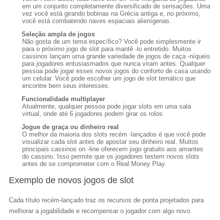
em um conjunto completamente diversificado de sensações. Uma
vez você está girando bobinas na Grécia antiga e, no próximo,
você está combatendo naves espaciais alienígenas.
Seleção ampla de jogos
Não gosta de um tema específico? Você pode simplesmente ir
para o próximo jogo de slot para mantê -lo entretido. Muitos
cassinos lançam uma grande variedade de jogos de caça -níqueis
para jogadores entusiasmados que nunca viram antes. Qualquer
pessoa pode jogar esses novos jogos do conforto de casa usando
um celular. Você pode escolher um jogo de slot temático que
encontre bem seus interesses.
Funcionalidade multiplayer
Atualmente, qualquer pessoa pode jogar slots em uma sala
virtual, onde até 6 jogadores podem girar os rolos.
Jogue de graça ou dinheiro real
O melhor da maioria dos slots recém -lançados é que você pode
visualizar cada slot antes de apostar seu dinheiro real. Muitos
principais cassinos on -line oferecem jogo gratuito aos amantes
do cassino. Isso permite que os jogadores testem novos slots
antes de se comprometer com o Real Money Play.
Exemplo de novos jogos de slot
Cada título recém-lançado traz os recursos de ponta projetados para
melhorar a jogabilidade e recompensar o jogador com algo novo.