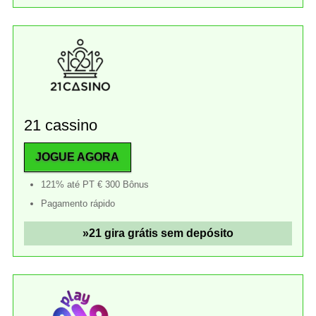
21 cassino
JOGUE AGORA
121% até PT € 300 Bônus
Pagamento rápido
»21 gira grátis sem depósito