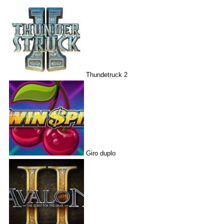
Thundetruck 2
Giro duplo