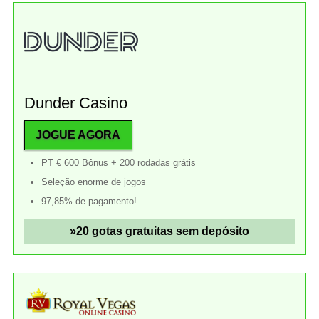
Dunder Casino
JOGUE AGORA
PT € 600 Bônus + 200 rodadas grátis
Seleção enorme de jogos
97,85% de pagamento!
»20 gotas gratuitas sem depósito