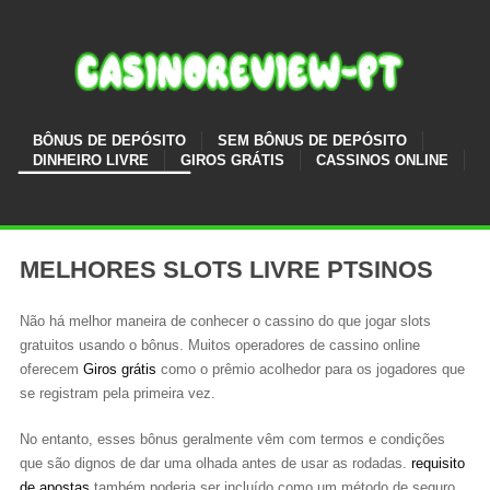
BÔNUS DE DEPÓSITO
SEM BÔNUS DE DEPÓSITO
DINHEIRO LIVRE
GIROS GRÁTIS
CASSINOS ONLINE
MELHORES SLOTS LIVRE PTSINOS
Não há melhor maneira de conhecer o cassino do que jogar slots
gratuitos usando o bônus. Muitos operadores de cassino online
oferecem
Giros grátis
como o prêmio acolhedor para os jogadores que
se registram pela primeira vez.
No entanto, esses bônus geralmente vêm com termos e condições
que são dignos de dar uma olhada antes de usar as rodadas.
requisito
de apostas
também poderia ser incluído como um método de seguro