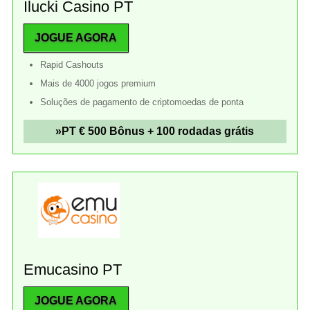
Ilucki Casino PT
JOGUE AGORA
Rapid Cashouts
Mais de 4000 jogos premium
Soluções de pagamento de criptomoedas de ponta
»PT € 500 Bônus + 100 rodadas grátis
Emucasino PT
JOGUE AGORA