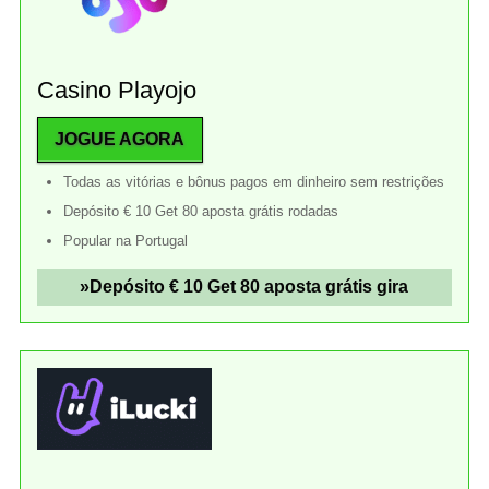
Casino Playojo
JOGUE AGORA
Todas as vitórias e bônus pagos em dinheiro sem restrições
Depósito € 10 Get 80 aposta grátis rodadas
Popular na Portugal
»Depósito € 10 Get 80 aposta grátis gira