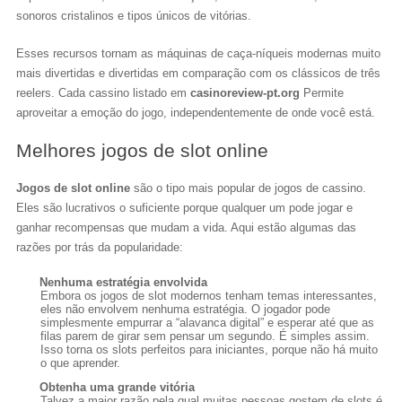
sonoros cristalinos e tipos únicos de vitórias.
Esses recursos tornam as máquinas de caça-níqueis modernas muito
mais divertidas e divertidas em comparação com os clássicos de três
reelers. Cada cassino listado em
casinoreview-pt.org
Permite
aproveitar a emoção do jogo, independentemente de onde você está.
Melhores jogos de slot online
Jogos de slot online
são o tipo mais popular de jogos de cassino.
Eles são lucrativos o suficiente porque qualquer um pode jogar e
ganhar recompensas que mudam a vida. Aqui estão algumas das
razões por trás da popularidade:
Nenhuma estratégia envolvida
Embora os jogos de slot modernos tenham temas interessantes,
eles não envolvem nenhuma estratégia. O jogador pode
simplesmente empurrar a “alavanca digital” e esperar até que as
filas parem de girar sem pensar um segundo. É simples assim.
Isso torna os slots perfeitos para iniciantes, porque não há muito
o que aprender.
Obtenha uma grande vitória
Talvez a maior razão pela qual muitas pessoas gostem de slots é