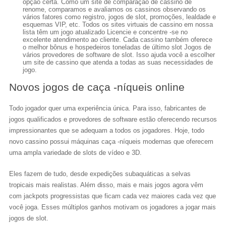
opção certa. Como um site de comparação de cassino de
renome, comparamos e avaliamos os cassinos observando os
vários fatores como registro, jogos de slot, promoções, lealdade e
esquemas VIP, etc. Todos os sites virtuais de cassino em nossa
lista têm um jogo atualizado Licencie e concentre -se no
excelente atendimento ao cliente. Cada cassino também oferece
o melhor
bônus e hospedeiros toneladas de último slot
Jogos de
vários provedores de software de slot. Isso ajuda você a escolher
um site de cassino que atenda a todas as suas necessidades de
jogo.
Novos jogos de caça -níqueis online
Todo jogador quer uma experiência única. Para isso, fabricantes de
jogos qualificados e provedores de software estão oferecendo recursos
impressionantes que se adequam a todos os jogadores. Hoje, todo
novo cassino possui máquinas caça -níqueis modernas que oferecem
uma ampla variedade de slots de vídeo e 3D.
Eles fazem de tudo, desde expedições subaquáticas a selvas
tropicais mais realistas. Além disso, mais e mais jogos agora vêm
com jackpots progressistas que ficam cada vez maiores cada vez que
você joga. Esses múltiplos ganhos motivam os jogadores a jogar mais
jogos de slot.