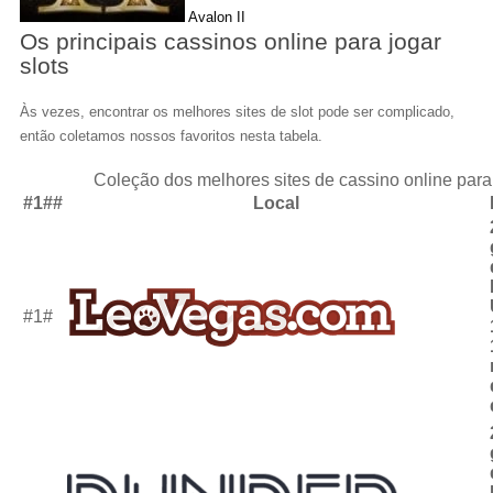
Avalon II
Os principais cassinos online para jogar
slots
Às vezes, encontrar os melhores sites de slot pode ser complicado,
então coletamos nossos favoritos nesta tabela.
Coleção dos melhores sites de cassino online para 
#1##
Local
#1#