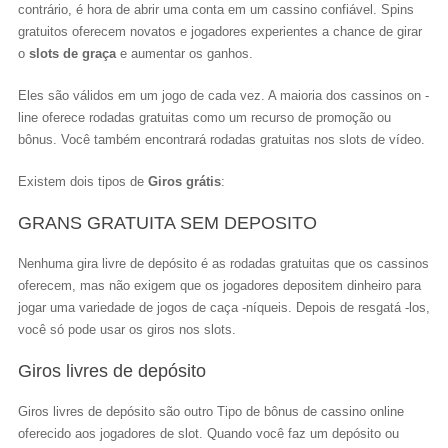
contrário, é hora de abrir uma conta em um cassino confiável. Spins
gratuitos oferecem novatos e jogadores experientes a chance de girar
o
slots de graça
e aumentar os ganhos.
Eles são válidos em um jogo de cada vez. A maioria dos cassinos on -
line oferece rodadas gratuitas como um recurso de promoção ou
bônus. Você também encontrará rodadas gratuitas nos slots de vídeo.
Existem dois tipos de
Giros grátis
:
GRANS GRATUITA SEM DEPOSITO
Nenhuma gira livre de depósito é as rodadas gratuitas que os cassinos
oferecem, mas não exigem que os jogadores depositem dinheiro para
jogar uma variedade de jogos de caça -níqueis. Depois de resgatá -los,
você só pode usar os giros nos slots.
Giros livres de depósito
Giros livres de depósito são outro
Tipo de bônus de cassino online
oferecido aos jogadores de slot. Quando você faz um depósito ou