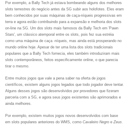
Por exemplo, a Bally Tech já estava bombeando alguns dos melhores
slots terrestres do negócio antes da SG subir aos holofotes. Eles eram
bem conhecidos por suas máquinas de caça-níqueis progressivas em
terra e agora estão contribuindo para a expansão e melhoria dos slots
on-line na SG. Um dos slots mais famosos da Bally Tech em 'Pawn
Stars', um clássico atemporal entre os slots, pois fez sua estréia
como uma máquina de caça -níqueis, mas ainda está prosperando no
mundo online hoje. Apesar de ter uma lista dos slots tradicionais
populares que a Bally Tech fornecia, eles também introduziram mais
slots contemporâneos, feitos especificamente online, o que parecia
tirar o mesmo.
Entre muitos jogos que vale a pena saber na oferta de jogos
científicos, existem alguns jogos legados que todo jogador deve tentar.
Alguns desses jogos são desenvolvidos por provedores que fizeram
parceria com a SG, e agora seus jogos existentes são aprimorados e
ainda melhores.
Por exemplo, existem muitos jogos novos desenvolvidos com base
em slots populares anteriores do WMS, como
Cavaleiro Negro
e
Zeus
.