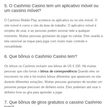
5. O Cashmio Casino tem um aplicativo móvel ou
um cassino móvel?
O Cashmio Mobile Play acontece no aplicativo ou no site móvel. O
site móvel é como o site da área de trabalho. O aplicativo móvel é
simples de usar, e as pessoas podem assinar nele a qualquer
momento. Muitas pessoas gostariam de jogar no celular. Eles usarão a
tela sensível ao toque para jogar com muito mais controle e
versatilidade.
6. Que bônus o Cashmio Casino tem?
Os bônus no Cashmio incluem seu bônus de US € 100. Há muitas
pessoas que vão tomar o
bônus de correspondência
Quando eles se
inscrevem no site e há muitos bônus diferentes que aparecem no site
durante diferentes estações. Muitas pessoas gostariam de receber um
presente porque precisam de dinheiro extra. Eles poderiam até usar o
dinheiro livre ou gira para aprender a jogar.
7. Que bônus de giros gratuitos o cassino Cashmio
tem?