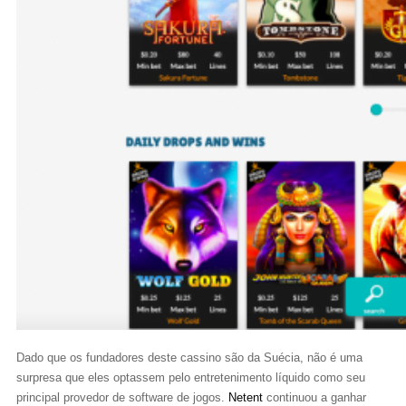
Dado que os fundadores deste cassino são da Suécia, não é uma
surpresa que eles optassem pelo entretenimento líquido como seu
principal provedor de software de jogos.
Netent
continuou a ganhar