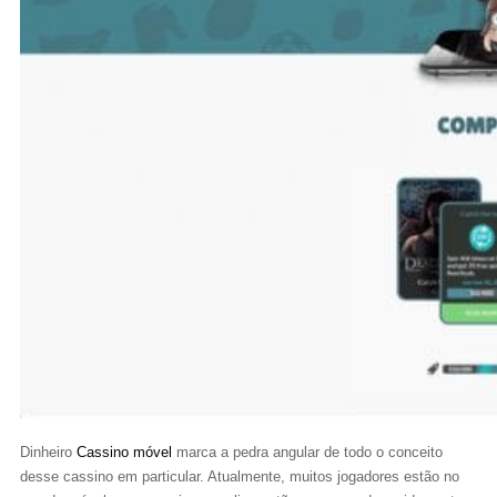
Dinheiro
Cassino móvel
marca a pedra angular de todo o conceito
desse cassino em particular. Atualmente, muitos jogadores estão no