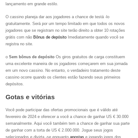
lançamento em grande estilo.
O cassino planeja dar aos jogadores a chance de testá -lo
gratuitamente. Será por um tempo limitado em que todos os novos
jogadores que se registram no site terão direito a obter 10 rotações
grátis com não
Bônus de depósito
Imediatamente quando você se
registra no site.
o
Sem bônus de depósito
Os giros gratuitos de carga constituem
uma excelente maneira de os jogadores começarem em sua jornada
em um novo cassino. No entanto, o verdadeiro tratamento deste
cassino ocorre quando os clientes estão fazendo seus primeiros
depósitos.
Gotas e vitórias
Você pode participar das ofertas promocionais que é válido até
fevereiro de 2024 e oferecer a você a chance de ganhar US € 30.000
semanalmente. Aqui você também tem a chance de ganhar sua parte
de ganhar com a torta de US € 2.000.000. Jogue seus jogos
selecionados e divirta -se enquanto
apostas
e jogando jogos dos