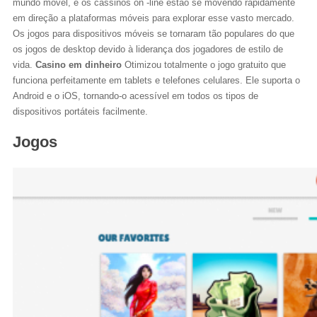
mundo móvel, e os cassinos on -line estão se movendo rapidamente
em direção a plataformas móveis para explorar esse vasto mercado.
Os jogos para dispositivos móveis se tornaram tão populares do que
os jogos de desktop devido à liderança dos jogadores de estilo de
vida.
Casino em dinheiro
Otimizou totalmente o jogo gratuito que
funciona perfeitamente em tablets e telefones celulares. Ele suporta o
Android e o iOS, tornando-o acessível em todos os tipos de
dispositivos portáteis facilmente.
Jogos