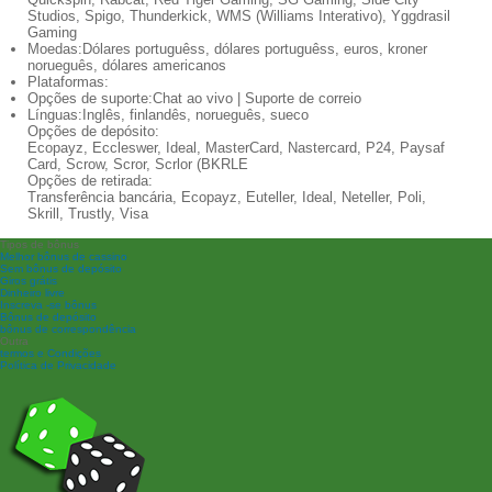
Studios, Spigo, Thunderkick, WMS (Williams Interativo), Yggdrasil
Gaming
Moedas:
Dólares portuguêss, dólares portuguêss, euros, kroner
norueguês, dólares americanos
Plataformas:
Opções de suporte:
Chat ao vivo | Suporte de correio
Línguas:
Inglês, finlandês, norueguês, sueco
Opções de depósito:
Ecopayz, Eccleswer, Ideal, MasterCard, Nastercard, P24, Paysaf
Card, Scrow, Scror, Scrlor (BKRLE
Opções de retirada:
Transferência bancária, Ecopayz, Euteller, Ideal, Neteller, Poli,
Skrill, Trustly, Visa
Tipos de bônus
Melhor bônus de cassino
Sem bônus de depósito
Giros grátis
Dinheiro livre
Inscreva -se bônus
Bônus de depósito
bônus de correspondência
Outra
termos e Condições
Política de Privacidade