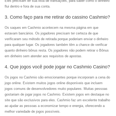
Eles precisam ler sua lista de transações, para saber como o dinheiro
flui dentro e fora de sua conta.
3. Como faço para me retirar do cassino Cashmio?
Os saques em Cashmio acontecem na mesma página em que
estavam bancários. Os jogadores precisam ter certeza de que
verificaram seu método de retirada porque poderiam enviar o dinheiro
para qualquer lugar. Os jogadores também têm a chance de verificar
quanto dinheiro bônus resta. Os jogadores não podem retirar o Bônus
em dinheiro sem atender aos requisitos de apostas.
4. Que jogos você pode jogar no Cashmio Casino?
Os jogos no Cashmio são emocionantes porque incorporam a cena do
jogo online. Existem muitos jogos online disponíveis que incluem
jogos comuns de desenvolvedores muito populares. Muitas pessoas
gostariam de jogar jogos no Cashmio. Existem jogos em destaque no
site que são exclusivos para eles. Cashmio faz um excelente trabalho
ao ajudar as pessoas a economizar tempo e energia, oferecendo a
melhor variedade de jogos possíveis.