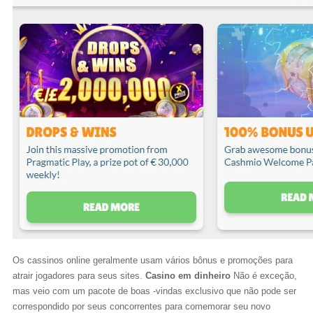
Os cassinos online geralmente usam vários bônus e promoções para
atrair jogadores para seus sites.
Casino em dinheiro
Não é exceção,
mas veio com um pacote de boas -vindas exclusivo que não pode ser
correspondido por seus concorrentes para comemorar seu novo