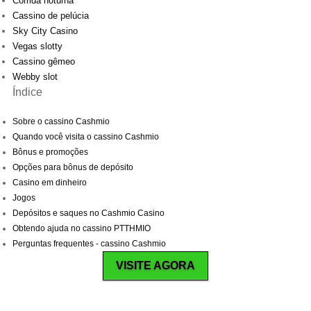
Corrida noturna
Cassino de pelúcia
Sky City Casino
Vegas slotty
Cassino gêmeo
Webby slot
Índice
Sobre o cassino Cashmio
Quando você visita o cassino Cashmio
Bônus e promoções
Opções para bônus de depósito
Casino em dinheiro
Jogos
Depósitos e saques no Cashmio Casino
Obtendo ajuda no cassino PTTHMIO
Perguntas frequentes - cassino Cashmio
VISITE AGORA