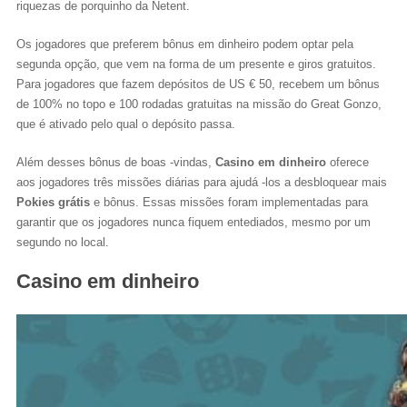
riquezas de porquinho da Netent.
Os jogadores que preferem bônus em dinheiro podem optar pela
segunda opção, que vem na forma de um presente e giros gratuitos.
Para jogadores que fazem depósitos de US € 50, recebem um bônus
de 100% no topo e 100 rodadas gratuitas na missão do Great Gonzo,
que é ativado pelo qual o depósito passa.
Além desses bônus de boas -vindas,
Casino em dinheiro
oferece
aos jogadores três missões diárias para ajudá -los a desbloquear mais
Pokies grátis
e bônus. Essas missões foram implementadas para
garantir que os jogadores nunca fiquem entediados, mesmo por um
segundo no local.
Casino em dinheiro