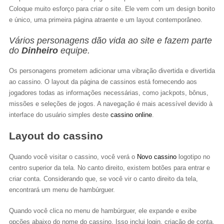
Coloque muito esforço para criar o site. Ele vem com um design bonito
e único, uma primeira página atraente e um layout contemporâneo.
Vários personagens dão vida ao site e fazem parte
do
Dinheiro
equipe.
Os personagens prometem adicionar uma vibração divertida e divertida
ao cassino. O layout da página de cassinos está fornecendo aos
jogadores todas as informações necessárias, como jackpots, bônus,
missões e seleções de jogos. A navegação é mais acessível devido à
interface do usuário simples deste
cassino online
.
Layout do cassino
Quando você visitar o cassino, você verá o
Novo cassino
logotipo no
centro superior da tela. No canto direito, existem botões para entrar e
criar conta. Considerando que, se você vir o canto direito da tela,
encontrará um menu de hambúrguer.
Quando você clica no menu de hambúrguer, ele expande e exibe
opções abaixo do nome do cassino. Isso inclui login, criação de conta,