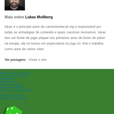
Mais sobre
Lukas Mollberg
lukas é o principal autor da casinoreview-pt.org e responsável por
todas as estratégias de conteúdo e quais cassinos revisamos. lukas
tem um fundo de jogar pôquer nos primeiros anos do boom do poker
na europa. ele se tornou um especialista no jogo on -line e trabalha
como autor de vários sites.
Ver postagens
- Visite o site
Tipos de bônus
Melhor bônus de cassino
Sem bônus de depósito
Giros grátis
Dinheiro livre
Inscreva -se bônus
Bônus de depósito
bônus de correspondência
Outra
termos e Condições
Política de Privacidade