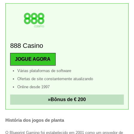
888 Casino
JOGUE AGORA
Várias plataformas de software
Ofertas de site constantemente atualizando
Online desde 1997
»Bônus de € 200
História dos jogos de planta
O Blueprint Gaming foi estabelecido em 2001 como um provedor de