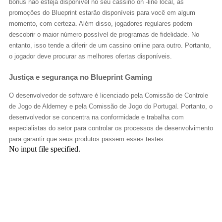
bônus não esteja disponível no seu cassino on -line local, as
promoções do Blueprint estarão disponíveis para você em algum
momento, com certeza. Além disso, jogadores regulares podem
descobrir o maior número possível de programas de fidelidade. No
entanto, isso tende a diferir de um cassino online para outro. Portanto,
o jogador deve procurar as melhores ofertas disponíveis.
Justiça e segurança no Blueprint Gaming
O desenvolvedor de software é licenciado pela Comissão de Controle
de Jogo de Alderney e pela Comissão de Jogo do Portugal. Portanto, o
desenvolvedor se concentra na conformidade e trabalha com
especialistas do setor para controlar os processos de desenvolvimento
para garantir que seus produtos passem esses testes.