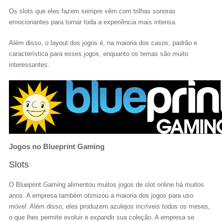
Os slots que eles fazem sempre vêm com trilhas sonoras
emocionantes para tornar toda a experiência mais intensa.
Além disso, o layout dos jogos é, na maioria dos casos, padrão e
característica para esses jogos, enquanto os temas são muito
interessantes.
Jogos no Blueprint Gaming
Slots
O Blueprint Gaming alimentou muitos jogos de slot online há muitos
anos. A empresa também otimizou a maioria dos jogos para uso
móvel. Além disso, eles produzem azulejos incríveis todos os meses,
o que lhes permite evoluir e expandir sua coleção. A empresa se