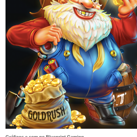
Gráficos e som no Blueprint Gaming