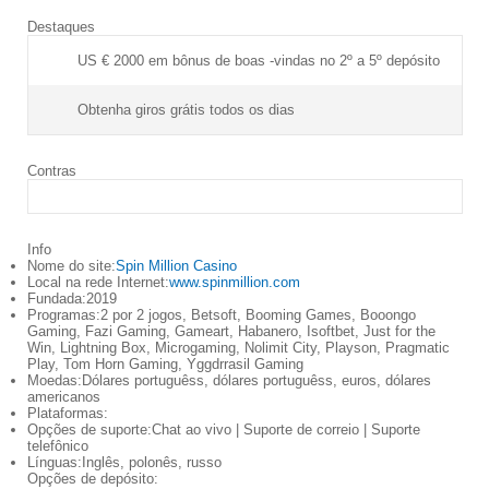
Destaques
US € 2000 em bônus de boas -vindas no 2º a 5º depósito
Obtenha giros grátis todos os dias
Contras
Info
Nome do site:
Spin Million Casino
Local na rede Internet:
www.spinmillion.com
Fundada:
2019
Programas:
2 por 2 jogos, Betsoft, Booming Games, Booongo
Gaming, Fazi Gaming, Gameart, Habanero, Isoftbet, Just for the
Win, Lightning Box, Microgaming, Nolimit City, Playson, Pragmatic
Play, Tom Horn Gaming, Yggdrrasil Gaming
Moedas:
Dólares portuguêss, dólares portuguêss, euros, dólares
americanos
Plataformas:
Opções de suporte:
Chat ao vivo | Suporte de correio | Suporte
telefônico
Línguas:
Inglês, polonês, russo
Opções de depósito: