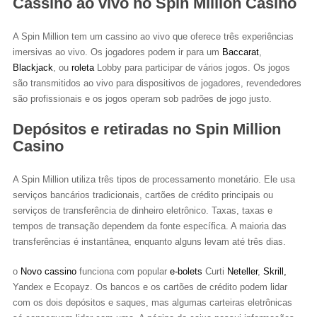
Cassino ao vivo no Spin Million Casino
A Spin Million tem um cassino ao vivo que oferece três experiências
imersivas ao vivo. Os jogadores podem ir para um
Baccarat
,
Blackjack
, ou
roleta
Lobby para participar de vários jogos. Os jogos
são transmitidos ao vivo para dispositivos de jogadores, revendedores
são profissionais e os jogos operam sob padrões de jogo justo.
Depósitos e retiradas no Spin Million
Casino
A Spin Million utiliza três tipos de processamento monetário. Ele usa
serviços bancários tradicionais, cartões de crédito principais ou
serviços de transferência de dinheiro eletrônico. Taxas, taxas e
tempos de transação dependem da fonte específica. A maioria das
transferências é instantânea, enquanto alguns levam até três dias.
o
Novo cassino
funciona com popular
e-bolets
Curti
Neteller
,
Skrill,
Yandex e Ecopayz. Os bancos e os cartões de crédito podem lidar
com os dois depósitos e saques, mas algumas carteiras eletrônicas