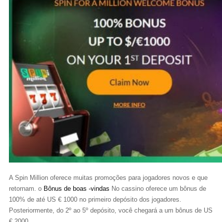
A Spin Million oferece muitas promoções para jogadores novos e que
retornam. o
Bônus de boas -vindas
No cassino oferece um bônus de
100% de até US € 1000 no primeiro depósito dos jogadores.
Posteriormente, do 2º ao 5º depósito, você chegará a um bônus de US
€ 2000.