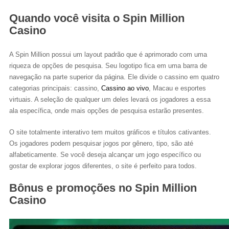
Quando você visita o Spin Million
Casino
A Spin Million possui um layout padrão que é aprimorado com uma
riqueza de opções de pesquisa. Seu logotipo fica em uma barra de
navegação na parte superior da página. Ele divide o cassino em quatro
categorias principais: cassino,
Cassino ao vivo
, Macau e esportes
virtuais. A seleção de qualquer um deles levará os jogadores a essa
ala específica, onde mais opções de pesquisa estarão presentes.
O site totalmente interativo tem muitos gráficos e títulos cativantes.
Os jogadores podem pesquisar jogos por gênero, tipo, são até
alfabeticamente. Se você deseja alcançar um jogo específico ou
gostar de explorar jogos diferentes, o site é perfeito para todos.
Bônus e promoções no Spin Million
Casino