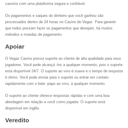
cassino com uma plataforma segura e confiável.
Os pagamentos e saques do dinheiro que você ganhou são
processados dentro de 24 horas no Casino de Vegaz. Para garantir
que todos possam fazer os pagamentos que desejam, há muitos
métodos e moedas de pagamento.
Apoiar
O Vegaz Casino possui suporte ao cliente de alta qualidade para seus
jogadores. Você pode alcançá -los a qualquer momento, pois o suporte
está disponível 24/7. O suporte ao vivo é suave e o tempo de resposta
é ótimo. Você pode enviar para o suporte ou entrar em contato
rapidamente com o bate -papo ao vivo, a qualquer momento.
O suporte ao cliente oferece respostas rápidas e com uma boa
abordagem em relação a você como jogador. O suporte está
disponível em inglês.
Veredito