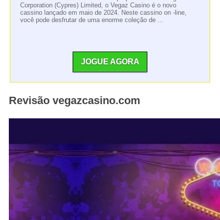
Corporation (Cypres) Limited, o Vegaz Casino é o novo
cassino lançado em maio de 2024. Neste cassino on -line,
você pode desfrutar de uma enorme coleção de ...
JOGUE AGORA
Revisão vegazcasino.com