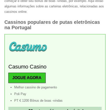
começar e obter seu bônus de boas -vindas, por exemplo. Aqui estão
algumas informações sobre as carteiras eletrônicas, relacionadas aos
cassinos online.
Cassinos populares de putas eletrônicas
na Portugal
Casumo Casino
JOGUE AGORA
Melhor cassino de pagamento
Poli Pay
PT € 1200 Bônus de boas -vindas