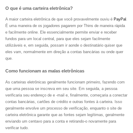
O que é uma carteira eletrônica?
A maior carteira eletrônica de que você provavelmente ouviu é
PayPal
.
É uma maneira de os jogadores pagarem por Thins de maneira rápida
e facilmente online. Ele essencialmente permite enviar e receber
fundos para um local central, para que eles sejam facilmente
utilizáveis e, em seguida, possam ir aonde o destinatário quiser que
eles vam, normalmente em direção a contas bancárias ou onde quer
que.
Como funcionam as malas eletrônicas
As carteiras eletrônicas geralmente funcionam primeiro, fazendo com
que uma pessoa se inscreva em seu site. Em seguida, a pessoa
verificaria seu endereço de e -mail e, finalmente, começaria a conectar
contas bancárias, cartões de crédito e outras fontes à carteira. Isso
geralmente envolve um processo de verificação, enquanto o site de
carteira eletrônica garante que as fontes sejam legítimas, geralmente
enviando um centavo para a conta e retirando-o novamente para
verificar tudo.