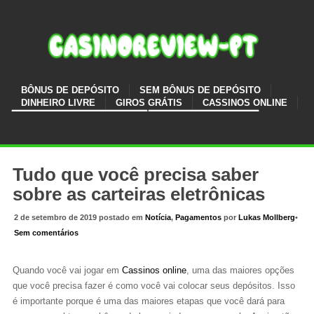
BÔNUS DE DEPÓSITO
SEM BÔNUS DE DEPÓSITO
DINHEIRO LIVRE
GIROS GRÁTIS
CASSINOS ONLINE
Tudo que você precisa saber
sobre as carteiras eletrônicas
2 de setembro de 2019 postado em
Notícia
,
Pagamentos
por
Lukas Mollberg
•
Sem comentários
Quando você vai jogar em
Cassinos online
, uma das maiores opções
que você precisa fazer é como você vai colocar seus depósitos. Isso
é importante porque é uma das maiores etapas que você dará para