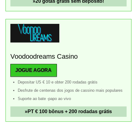
»20 gotas grátis sem depósito!
Voodoodreams Casino
JOGUE AGORA
Depositar US € 10 e obter 200 rodadas grátis
Desfrute de centenas dos jogos de cassino mais populares
Suporte ao bate -papo ao vivo
»PT € 100 bônus + 200 rodadas grátis