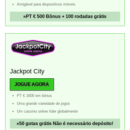
Amigável para dispositivos móveis
»PT € 500 Bônus + 100 rodadas grátis
Jackpot City
JOGUE AGORA
PT € 1600 em bônus
Uma grande variedade de jogos
Um cassino online líder globalmente
»50 gotas grátis Não é necessário depósito!