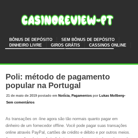
BÔNUS DE DEPÓSITO
SEM BÔNUS DE DEPÓSITO
DINHEIRO LIVRE
GIROS GRÁTIS
CASSINOS ONLINE
Poli: método de pagamento
popular na Portugal
21 de maio de 2019 postado em
Notícia
,
Pagamentos
por
Lukas Mollberg
•
Sem comentários
As transações on -line agora são tão normais quanto pagar em
dinheiro de um fornecedor offline. Você pode pagar suas transações
online através PayPal, cartões de crédito e débito e por outros meios.