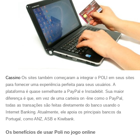
Cassino
Os sites também começaram a integrar o POLI em seus sites
para fornecer uma experiência perfeita para seus usuários. A
plataforma é quase semelhante a PayPal e Instadebit. Sua maior
diferença é que, em vez de uma carteira on -line como o PayPal,
todas as transações são feitas diretamente do banco usando o
Internet Banking. Atualmente, ele apoia os principais bancos da
Portugal, como ANZ, ASB e Kiwibank.
Os benefícios de usar Poli no jogo online