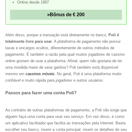
Online desde 1997
»Bônus de € 200
Além disso, porque a transação está diretamente no banco,
Poli é
totalmente livre para usar
. A plataforma de pagamento não possui
taxas e encargos ocultos, diferentemente de outros métodos de
pagamento. É também a razão pela qual muitos jogadores de cassino
online gostam de usar a plataforma. Afinal, quem não gostaria de ter
uma mordida maior de seus ganhos? Poli também está disponível
mesmo em
cassinos móveis.
No geral, Poli é uma plataforma muito
confiável e muito rápida para jogadores e outros usuários.
Passos para fazer uma conta Poli?
Ao contrário de outras plataformas de pagamento, a Poli não exige que
alguém faça uma conta para usar seu serviço. Em vez disso, é como
um aplicativo facilitador que facilita as transações pela Internet. Basta
escolher seu banco, inserir a conta principal, inserir os detalhes do seu