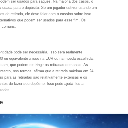
odem ser usados para saques. Na maioria dos casos, o
 usada para o depósito. Se um jogador estiver usando um
 de retirada, ele deve falar com o cassino sobre isso.
ternativos que podem ser usados para esse fim. Os
is comuns.
dentidade pode ser necessária. Isso será realmente
2000 ou equivalente a isso na EUR ou na moeda escolhida.
icam, que podem restringir as retiradas semanais. As
 entanto, nos termos, afirma que a retirada máxima em 24
s para as retiradas são relativamente extensas e os
tes de fazer seu depósito. Isso pode ajudá -los a
iradas.
e