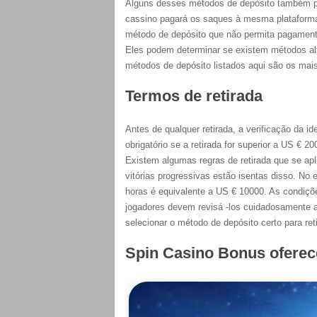
Alguns desses métodos de depósito também p
cassino pagará os saques à mesma plataforma
método de depósito que não permita pagamentos
Eles podem determinar se existem métodos al
métodos de depósito listados aqui são os ma
Termos de retirada
Antes de qualquer retirada, a verificação da i
obrigatório se a retirada for superior a US € 
Existem algumas regras de retirada que se apl
vitórias progressivas estão isentas disso. No
horas é equivalente a US € 10000. As condiçõe
jogadores devem revisá -los cuidadosamente an
selecionar o método de depósito certo para ret
Spin Casino Bonus oferec