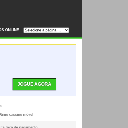
OS ONLINE
JOGUE AGORA
es
timo cassino móvel
lta taxa de pagamento