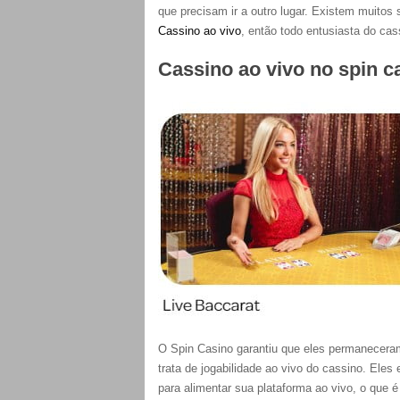
que precisam ir a outro lugar. Existem muitos
Cassino ao vivo
, então todo entusiasta do cas
Cassino ao vivo no spin c
O Spin Casino garantiu que eles permanecera
trata de jogabilidade ao vivo do cassino. Ele
para alimentar sua plataforma ao vivo, o que