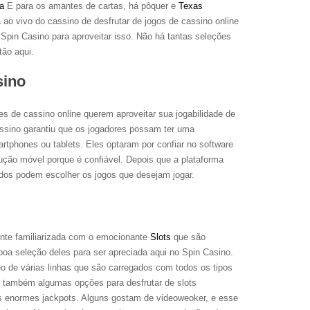
ta
E para os amantes de cartas, há pôquer e
Texas
 ao vivo do cassino de desfrutar de jogos de cassino online
o Spin Casino para aproveitar isso. Não há tantas seleções
tão aqui.
sino
s de cassino online querem aproveitar sua jogabilidade de
sino garantiu que os jogadores possam ter uma
tphones ou tablets. Eles optaram por confiar no software
ução móvel porque é confiável. Depois que a plataforma
rados podem escolher os jogos que desejam jogar.
ante familiarizada com o emocionante
Slots
que são
oa seleção deles para ser apreciada aqui no Spin Casino.
deo de várias linhas que são carregados com todos os tipos
 também algumas opções para desfrutar de slots
s enormes jackpots. Alguns gostam de videoweoker, e esse