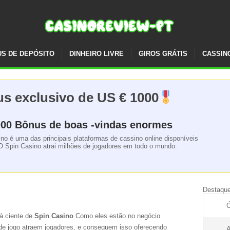
S DE DEPÓSITO
DINHEIRO LIVRE
GIROS GRÁTIS
CASSIN
s exclusivo de US € 1000
000 Bônus de boas -vindas enormes
no é uma das principais plataformas de cassino online disponíveis
 Spin Casino atrai milhões de jogadores em todo o mundo.
Destaqu
Ó
á ciente de
Spin Casino
Como eles estão no negócio
de jogo atraem jogadores, e conseguem isso oferecendo
A