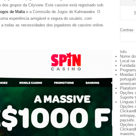
e dos grupos da Cityview. Este cassino está registrado sob
Jogos de Malta
e a Comissão de Jogos de Kahnawake. O
S
r uma experiência amigável e segura do usuário, com
 a todas as necessidades dos jogadores de cassino online.
Contras
Info
Nome do 
Local na 
Fundada
Program
Moedas:
português
america
Platafor
Opções d
Suporte t
Línguas:
Opções d
Clickandb
entropay,
paysafe, s
Opções d
Clickandb
maestro, 