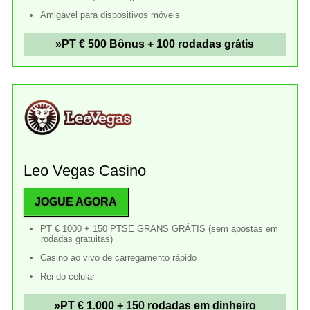
Amigável para dispositivos móveis
»PT € 500 Bônus + 100 rodadas grátis
Leo Vegas Casino
JOGUE AGORA
PT € 1000 + 150 PTSE GRANS GRÁTIS (sem apostas em
rodadas gratuitas)
Casino ao vivo de carregamento rápido
Rei do celular
»PT € 1.000 + 150 rodadas em dinheiro