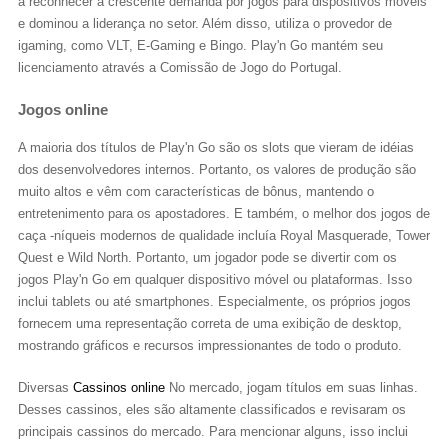
a reconhecer a crescente demanda por jogos para dispositivos móveis
e dominou a liderança no setor. Além disso, utiliza o provedor de
igaming, como VLT, E-Gaming e Bingo. Play'n Go mantém seu
licenciamento através a Comissão de Jogo do Portugal.
Jogos online
A maioria dos títulos de Play'n Go são os slots que vieram de idéias
dos desenvolvedores internos. Portanto, os valores de produção são
muito altos e vêm com características de bônus, mantendo o
entretenimento para os apostadores. E também, o melhor dos jogos de
caça -níqueis modernos de qualidade incluía Royal Masquerade, Tower
Quest e Wild North. Portanto, um jogador pode se divertir com os
jogos Play'n Go em qualquer dispositivo móvel ou plataformas. Isso
inclui tablets ou até smartphones. Especialmente, os próprios jogos
fornecem uma representação correta de uma exibição de desktop,
mostrando gráficos e recursos impressionantes de todo o produto.
Diversas
Cassinos online
No mercado, jogam títulos em suas linhas.
Desses cassinos, eles são altamente classificados e revisaram os
principais cassinos do mercado. Para mencionar alguns, isso inclui