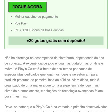
JOGUE AGORA
Melhor cassino de pagamento
Poli Pay
PT € 1200 Bônus de boas -vindas
»20 gotas grátis sem depósito!
Não há diferença no desempenho da plataforma, dependendo do tipo
de conexão; A experiência de jogo é igual nas plataformas on -line e
móvel. A Play'n Go está à frente de seu tempo por causa de
especialistas dedicados que jogam os jogos e se esforçam para
produzir produtos de primeira linha ao público. Além disso, tudo é
organizado de uma maneira que torna a experiência de jogo mais
divertida e emocionante, e soluções de tecnologia avançadas falam
por si mesmas.
Deve -se notar que o Play'n Go é na verdade o primeiro desenvolvedor