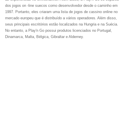
dos jogos on -line suecos como desenvolvedor desde o caminho em
1997. Portanto, eles criaram uma lista de jogos de cassino online no
mercado europeu que é distribuído a vários operadores. Além disso,
seus principais escritórios estão localizados na Hungria e na Suécia.
No entanto, a Play'n Go possui produtos licenciados no Portugal,
Dinamarca, Malta, Bélgica, Gibraltar e Alderney.