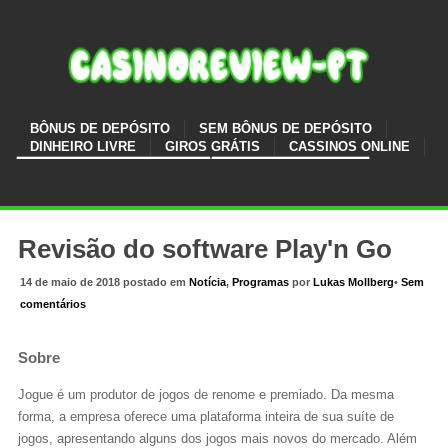
BÔNUS DE DEPÓSITO
SEM BÔNUS DE DEPÓSITO
DINHEIRO LIVRE
GIROS GRÁTIS
CASSINOS ONLINE
Revisão do software Play'n Go
14 de maio de 2018 postado em
Notícia
,
Programas
por
Lukas Mollberg
•
Sem
comentários
Sobre
Jogue é um produtor de jogos de renome e premiado. Da mesma
forma, a empresa oferece uma plataforma inteira de sua suíte de
jogos, apresentando alguns dos jogos mais novos do mercado. Além