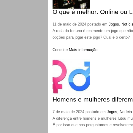
O que é melhor: Online ou L
11 de maio de 2024 postado em
Jogos
,
Notíci
A roda da fortuna é realmente um jogo que nã
opções para jogar este jogo? Qual é o certo?
Consulte Mais informação
Homens e mulheres diferem 
7 de maio de 2024 postado em
Jogos
,
Notícia
A diferença entre homens e mulheres lutou mu
É por isso que nos perguntamos e resolveremo