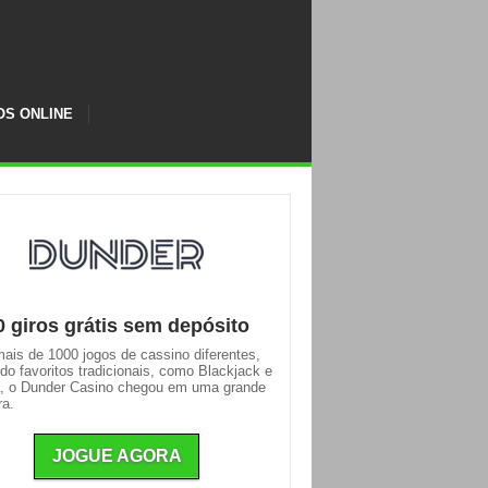
OS ONLINE
0 giros grátis sem depósito
is de 1000 jogos de cassino diferentes,
ndo favoritos tradicionais, como Blackjack e
a, o Dunder Casino chegou em uma grande
ra.
JOGUE AGORA