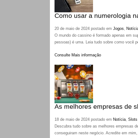
Como usar a numerologia na
20 de maio de 2024 postado em
Jogos
,
Notíci
O mundo do cassino é formado apenas em sup
pessoas) é uma. Leia tudo sobre como você po
Consulte Mais informação
As melhores empresas de s
18 de maio de 2024 postado em
Notícia
,
Slots
Descubra tudo sobre as melhores empresas de
conseguiram neste negócio. Acredite em mim, 