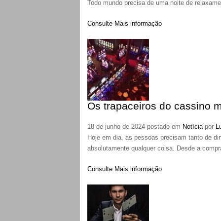
Todo mundo precisa de uma noite de relaxamen
Consulte Mais informação
Os trapaceiros do cassino 
18 de junho de 2024 postado em
Notícia
por
L
Hoje em dia, as pessoas precisam tanto de din
absolutamente qualquer coisa. Desde a compra d
Consulte Mais informação