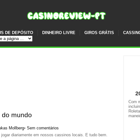
S DE DEPÓSITO
DINHEIRO LIVRE
GIROS GRÁTIS
CASSIN
2
Com ma
inclui
Rolet
o do mundo
manei
ukas Mollberg
•
Sem comentários
jogar diariamente em nossos cassinos locais. E tudo bem.