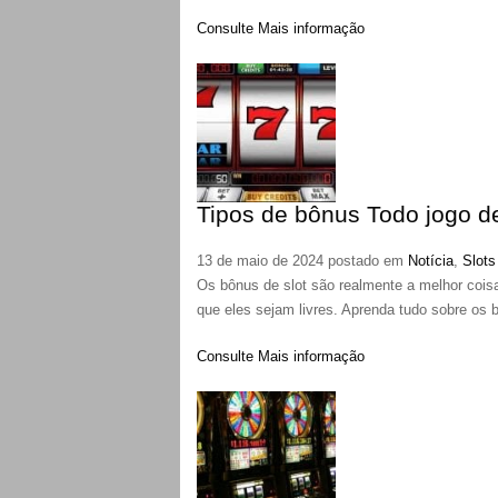
Consulte Mais informação
Tipos de bônus Todo jogo de
13 de maio de 2024 postado em
Notícia
,
Slots
Os bônus de slot são realmente a melhor cois
que eles sejam livres. Aprenda tudo sobre os
Consulte Mais informação