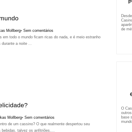
P
Desde
o mundo
Casino
aparên
de mét
kas Mollberg
•
Sem comentários
s em todo o mundo ficam ricas do nada, e é meio estranho
durante a noite ...
elicidade?
O Cas
outros
base s
kas Mollberg
•
Sem comentários
mundo
entro de um cassino? O que realmente despertou seu
s bebidas, talvez os anfitriões,…