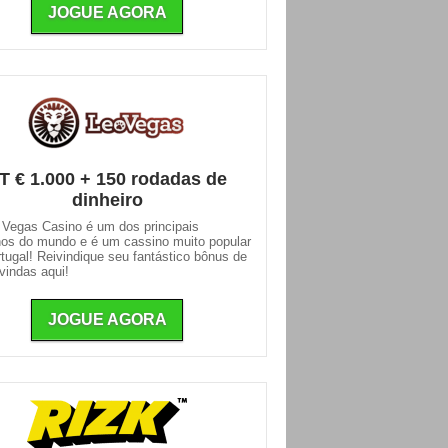
JOGUE AGORA
T € 1.000 + 150 rodadas de
dinheiro
 Vegas Casino é um dos principais
nos do mundo e é um cassino muito popular
tugal! Reivindique seu fantástico bônus de
vindas aqui!
JOGUE AGORA