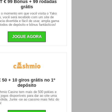
T € 99 Bônus + 99 rodadas
grátis
 o momento em que você visita o Yako
, você será recebido com um site de
cia divertida e fácil de usar, ampla gama
odos de depósito e bônus fantásticos!
JOGUE AGORA
€ 50 + 10 giros grátis no 1º
depósito
hmio Casino tem mais de 500 pokies e
 jogos disponíveis para dar ao site uma
ólida. Junte -se ao cassino mais feliz do
!