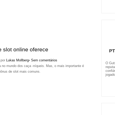
 slot online oferece
PT
por
Lukas Mollberg
•
Sem comentários
O Gut
a no mundo dos caça -níqueis. Mas, o mais importante é
reputa
confiá
 bônus de slot mais comuns.
jogado