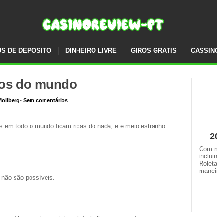
S DE DEPÓSITO
DINHEIRO LIVRE
GIROS GRÁTIS
CASSIN
cos do mundo
Mollberg
•
Sem comentários
s em todo o mundo ficam ricas do nada, e é meio estranho
2
Com ma
inclui
Rolet
manei
 não são possíveis.