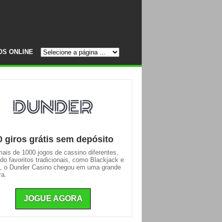
OS ONLINE
0 giros grátis sem depósito
is de 1000 jogos de cassino diferentes,
ndo favoritos tradicionais, como Blackjack e
a, o Dunder Casino chegou em uma grande
ra.
JOGUE AGORA