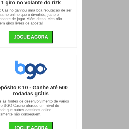
1 giro no volante do rizk
k Casino ganhou uma boa reputação de ser
sino online que é divertido, justo e
nante de jogar. Além disso, eles não
em giros livres de aposta!
JOGUE AGORA
pósito € 10 - Ganhe até 500
rodadas grátis
 às fontes de desenvolvimento de vários
, o BGO Casino oferece um nível de
ade que outros cassinos online
esmente não conseguem.
JOGUE AGORA