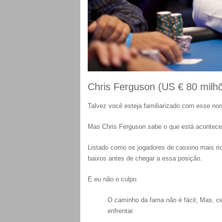
Chris Ferguson (US € 80 milh
Talvez você esteja familiarizado com esse nom
Mas Chris Ferguson sabe o que está acontece
Listado como os jogadores de cassino mais ri
baixos antes de chegar a essa posição.
E eu não o culpo.
O caminho da fama não é fácil; Mas, ce
enfrentar.