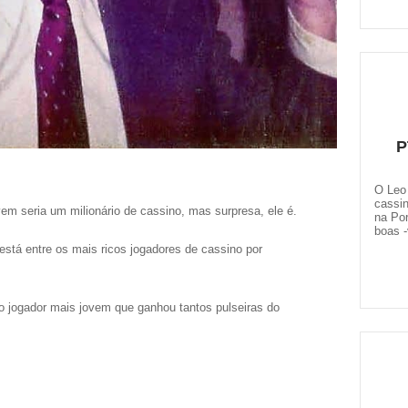
P
O Leo
cassi
m seria um milionário de cassino, mas surpresa, ele é.
na Por
boas -
stá entre os mais ricos jogadores de cassino por
 jogador mais jovem que ganhou tantos pulseiras do