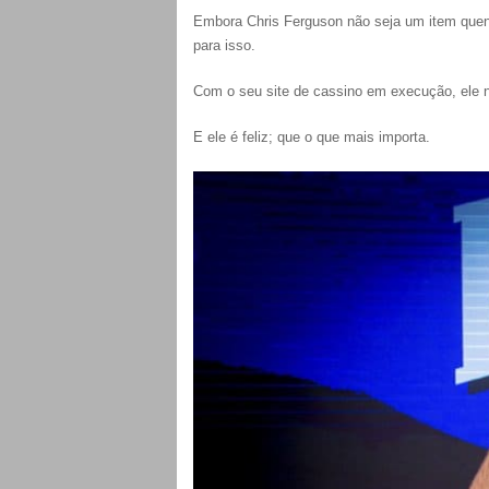
Embora Chris Ferguson não seja um item quen
para isso.
Com o seu site de cassino em execução, ele n
E ele é feliz; que o que mais importa.