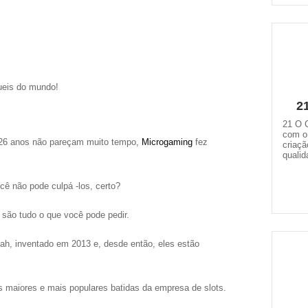
ueis do mundo!
2
21 O C
com o 
 26 anos não pareçam muito tempo,
Microgaming
fez
criaçã
qualid
 não pode culpá -los, certo?
 são tudo o que você pode pedir.
ah, inventado em 2013 e, desde então, eles estão
as maiores e mais populares batidas da empresa de slots.