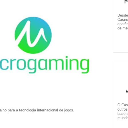
P
Desde
Casino
aparên
de mét
O Cas
outros
lho para a tecnologia internacional de jogos.
base s
mundo