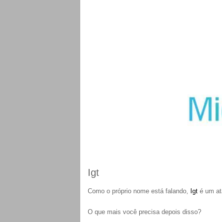
Igt
Como o próprio nome está falando,
Igt
é um ata
O que mais você precisa depois disso?