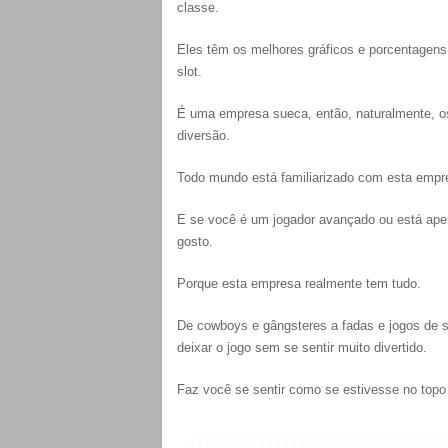
classe.
Eles têm os melhores gráficos e porcentagens
slot.
É uma empresa sueca, então, naturalmente, os
diversão.
Todo mundo está familiarizado com esta empr
E se você é um jogador avançado ou está ape
gosto.
Porque esta empresa realmente tem tudo.
De cowboys e gângsteres a fadas e jogos de s
deixar o jogo sem se sentir muito divertido.
Faz você se sentir como se estivesse no top