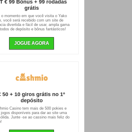
T € 99 Bônus + 99 rodadas
grátis
 o momento em que você visita o Yako
, você será recebido com um site de
cia divertida e fácil de usar, ampla gama
odos de depósito e bônus fantásticos!
JOGUE AGORA
€ 50 + 10 giros grátis no 1º
depósito
hmio Casino tem mais de 500 pokies e
 jogos disponíveis para dar ao site uma
ólida. Junte -se ao cassino mais feliz do
!