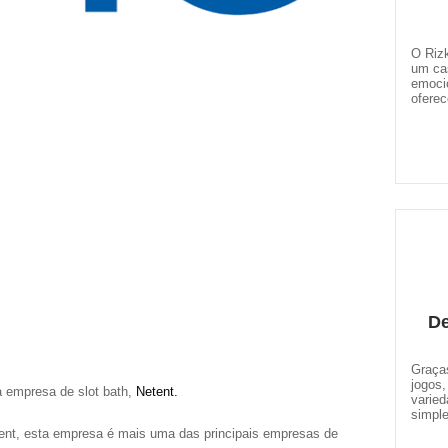
O Riz
um cas
emocio
oferec
De
Graças
jogos
a empresa de slot bath,
Netent.
varied
simpl
ent, esta empresa é mais uma das principais empresas de