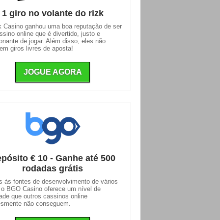
1 giro no volante do rizk
k Casino ganhou uma boa reputação de ser
sino online que é divertido, justo e
nante de jogar. Além disso, eles não
em giros livres de aposta!
JOGUE AGORA
pósito € 10 - Ganhe até 500
rodadas grátis
 às fontes de desenvolvimento de vários
, o BGO Casino oferece um nível de
ade que outros cassinos online
esmente não conseguem.