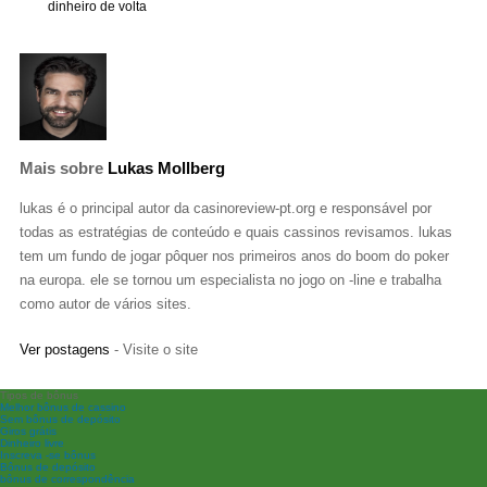
dinheiro de volta
Mais sobre
Lukas Mollberg
lukas é o principal autor da casinoreview-pt.org e responsável por
todas as estratégias de conteúdo e quais cassinos revisamos. lukas
tem um fundo de jogar pôquer nos primeiros anos do boom do poker
na europa. ele se tornou um especialista no jogo on -line e trabalha
como autor de vários sites.
Ver postagens
- Visite o site
Tipos de bônus
Melhor bônus de cassino
Sem bônus de depósito
Giros grátis
Dinheiro livre
Inscreva -se bônus
Bônus de depósito
bônus de correspondência