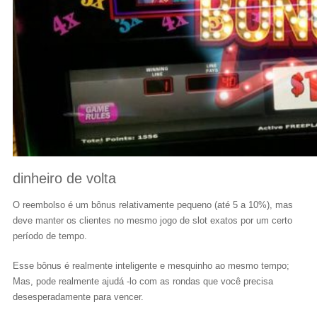
dinheiro de volta
O reembolso é um bônus relativamente pequeno (até 5 a 10%), mas
deve manter os clientes no mesmo jogo de slot exatos por um certo
período de tempo.
Esse bônus é realmente inteligente e mesquinho ao mesmo tempo;
Mas, pode realmente ajudá -lo com as rondas que você precisa
desesperadamente para vencer.