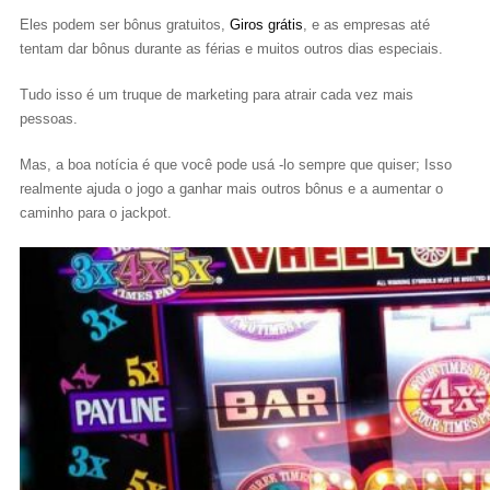
Eles podem ser bônus gratuitos,
Giros grátis
, e as empresas até
tentam dar bônus durante as férias e muitos outros dias especiais.
Tudo isso é um truque de marketing para atrair cada vez mais
pessoas.
Mas, a boa notícia é que você pode usá -lo sempre que quiser; Isso
realmente ajuda o jogo a ganhar mais outros bônus e a aumentar o
caminho para o jackpot.