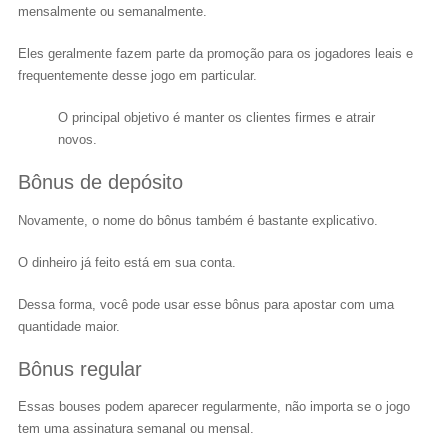
mensalmente ou semanalmente.
Eles geralmente fazem parte da promoção para os jogadores leais e
frequentemente desse jogo em particular.
O principal objetivo é manter os clientes firmes e atrair
novos.
Bônus de depósito
Novamente, o nome do bônus também é bastante explicativo.
O dinheiro já feito está em sua conta.
Dessa forma, você pode usar esse bônus para apostar com uma
quantidade maior.
Bônus regular
Essas bouses podem aparecer regularmente, não importa se o jogo
tem uma assinatura semanal ou mensal.