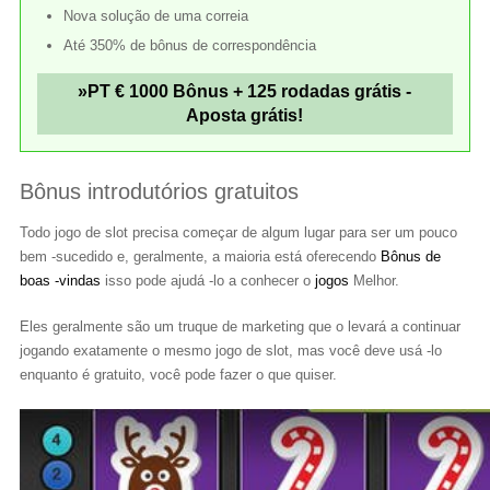
Nova solução de uma correia
Até 350% de bônus de correspondência
»PT € 1000 Bônus + 125 rodadas grátis -
Aposta grátis!
Bônus introdutórios gratuitos
Todo jogo de slot precisa começar de algum lugar para ser um pouco
bem -sucedido e, geralmente, a maioria está oferecendo
Bônus de
boas -vindas
isso pode ajudá -lo a conhecer o
jogos
Melhor.
Eles geralmente são um truque de marketing que o levará a continuar
jogando exatamente o mesmo jogo de slot, mas você deve usá -lo
enquanto é gratuito, você pode fazer o que quiser.