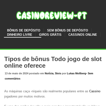
BÔNUS DE DEPÓSITO
SEM BÔNUS DE DEPÓSITO
DINHEIRO LIVRE
GIROS GRÁTIS
CASSINOS ONLINE
Tipos de bônus Todo jogo de slot
online oferece
13 de maio de 2024 postado em
Notícia
,
Slots
por
Lukas Mollberg
•
Sem
comentários
As máquinas caça -níqueis são realmente populares entre as
Cassino
jogadores por muitos motivos.