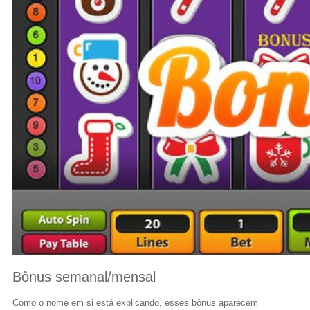
Bônus semanal/mensal
Como o nome em si está explicando, esses bônus aparecem