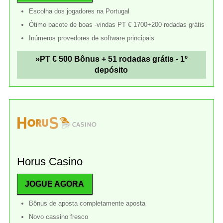
Escolha dos jogadores na Portugal
Ótimo pacote de boas -vindas PT € 1700+200 rodadas grátis
Inúmeros provedores de software principais
»PT € 500 Bônus + 51 rodadas grátis - 1º
depósito
Horus Casino
JOGUE AGORA
Bônus de aposta completamente aposta
Novo cassino fresco