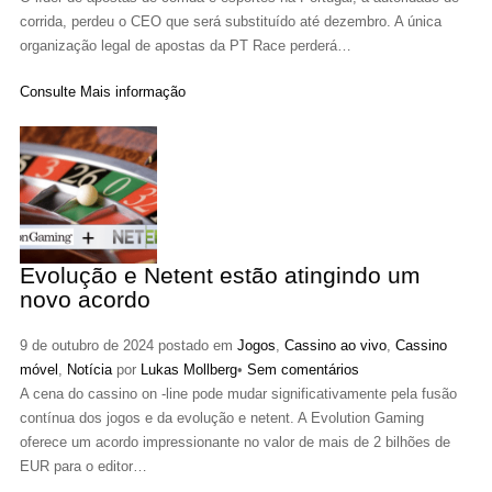
corrida, perdeu o CEO que será substituído até dezembro. A única
organização legal de apostas da PT Race perderá…
Consulte Mais informação
Evolução e Netent estão atingindo um
novo acordo
9 de outubro de 2024 postado em
Jogos
,
Cassino ao vivo
,
Cassino
móvel
,
Notícia
por
Lukas Mollberg
•
Sem comentários
A cena do cassino on -line pode mudar significativamente pela fusão
contínua dos jogos e da evolução e netent. A Evolution Gaming
oferece um acordo impressionante no valor de mais de 2 bilhões de
EUR para o editor…