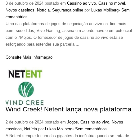
3 de outubro de 2024 postado em
Cassino ao vivo
,
Cassino móvel
,
Novos cassinos
,
Notícia
,
Segurança online
por
Lukas Mollberg
•
Sem
comentários
Uma das plataformas de jogos de negociação ao vivo on -line mais
bem -sucedidas, Vivo Gaming, assina um acordo novo e em potencial
com o 7Mojos. O fornecedor de jogos de cassino ao vivo está se
esforçando para estender sua parceria ...
Consulte Mais informação
Wind Creek! Netent lança nova plataforma
2 de outubro de 2024 postado em
Jogos
,
Cassino ao vivo
,
Novos
cassinos
,
Notícia
por
Lukas Mollberg
•
Sem comentários
A Netent sempre foi um dos gigantes da indústria quando se trata de