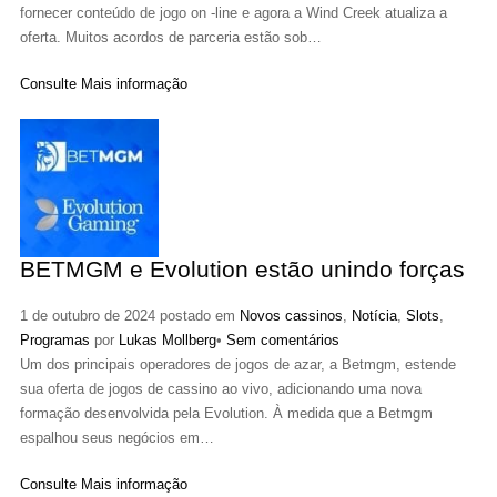
fornecer conteúdo de jogo on -line e agora a Wind Creek atualiza a
oferta. Muitos acordos de parceria estão sob…
Consulte Mais informação
BETMGM e Evolution estão unindo forças
1 de outubro de 2024 postado em
Novos cassinos
,
Notícia
,
Slots
,
Programas
por
Lukas Mollberg
•
Sem comentários
Um dos principais operadores de jogos de azar, a Betmgm, estende
sua oferta de jogos de cassino ao vivo, adicionando uma nova
formação desenvolvida pela Evolution. À medida que a Betmgm
espalhou seus negócios em…
Consulte Mais informação