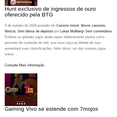
Hunt exclusivo de ingressos de ouro
oferecido pela BTG
4 de outubro de 2024 postado em
Cassino móvel
,
Novos cassinos
,
Notícia
,
Sem bônus de depósito
por
Lukas Mollberg
•
Sem comentários
Embora os grandes jogos ainda sejam relativamente jovens como
provedor de conteúdo de slot, sua nova caça ao bilhete de ouro
aumentará suas classificações. Além disso, um dos maiores jogos
online ...
Consulte Mais informação
Gaming Vivo se estende com 7mojos