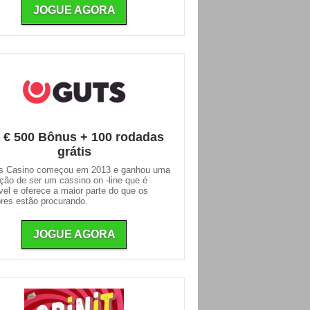
JOGUE AGORA
 € 500 Bônus + 100 rodadas
grátis
s Casino começou em 2013 e ganhou uma
ção de ser um cassino on -line que é
vel e oferece a maior parte do que os
res estão procurando.
JOGUE AGORA