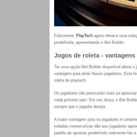
Felizmente,
PlayTech
agora oferece uma soluç
predefinida, apresentando o
Bet Builder
.
Jogos de roleta - vantagens
Ter uma opção Bet Builder disponível altera o 
vantagem para atrair Novos jogadores. Esta f
roleta de playtech.
Os jogadores não precisarão mais se apressar
cada próximo spin. Em vez disso, o Bet Builde
sempre que o jogador deseja.
A maior vantagem para os jogadores é certa
rodadas consecutivas dão aos jogadores apro
padrão de apostas predefinido realmente faz a 