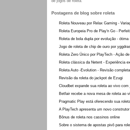
de jogos de roleta.
Postagens de blog sobre roleta
Roleta Nouveau por Relax Gaming - Varia
Roleta Europeia Pro de Play'n Go - Perfei
Roleta de bola dupla por evolução - ótima
Jogo de roleta de chip de ouro por yggdras
Roleta Zero Único por PlayTech - Ação de 
Roleta clássica da Netent - Experiência e
Roleta Auto -Evolution - Revisão completa
Revisão da roleta do jackpot de Ezugi
Cloudbet expande sua roleta ao vivo com 
Betfair recebe a nova mesa de roleta ao 
Pragmatic Play está oferecendo sua rolet
A PlayTech apresenta um novo construtor 
Bônus de roleta nos cassinos online
Sobre o sistema de apostas pivô para role