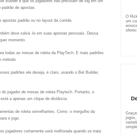
et Builder é que os jogadores não precisam de log em um
o padrão de apostas.
O Riz
de apostas padrão ou no layout da corrida.
um cas
emocio
oferec
também deve salvá -lo em suas apostas pessoais. Dessa
lquer momento.
ra todas as mesas de roleta da PlayTech. E mais padrões
o método.
esses padrões ele deseja, é claro, usando o Bet Builder,
e do jogador de mesas de roleta Playtech. Portanto, o
De
está a apenas um clique de distância.
ramentas de roleta semelhantes. Como: o mergulho da
Graças
jogos
para o jogo.
varied
simpl
dos jogadores certamente será melhorada quando se trata