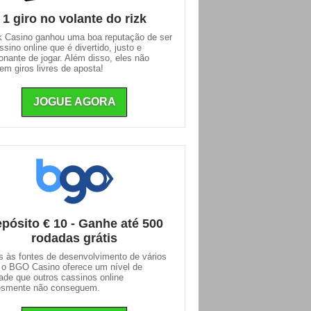
1 giro no volante do rizk
k Casino ganhou uma boa reputação de ser
sino online que é divertido, justo e
nante de jogar. Além disso, eles não
em giros livres de aposta!
JOGUE AGORA
pósito € 10 - Ganhe até 500
rodadas grátis
 às fontes de desenvolvimento de vários
, o BGO Casino oferece um nível de
ade que outros cassinos online
esmente não conseguem.