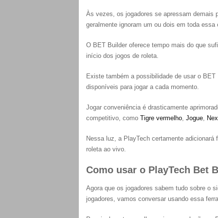
Às vezes, os jogadores se apressam demais p
geralmente ignoram um ou dois em toda essa c
O BET Builder oferece tempo mais do que sufi
início dos jogos de roleta.
Existe também a possibilidade de usar o BET B
disponíveis para jogar a cada momento.
Jogar conveniência é drasticamente aprimorad
competitivo, como
Tigre vermelho
,
Jogue
,
Nex
Nessa luz, a PlayTech certamente adicionará 
roleta ao vivo.
Como usar o PlayTech Bet B
Agora que os jogadores sabem tudo sobre o si
jogadores, vamos conversar usando essa ferr