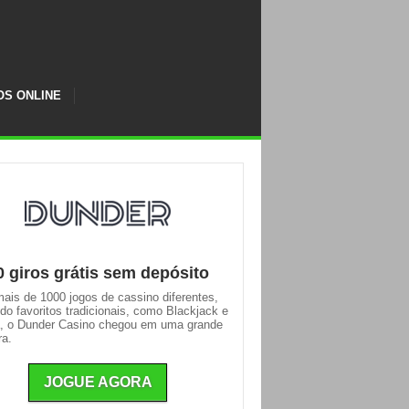
OS ONLINE
0 giros grátis sem depósito
is de 1000 jogos de cassino diferentes,
ndo favoritos tradicionais, como Blackjack e
a, o Dunder Casino chegou em uma grande
ra.
JOGUE AGORA