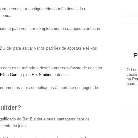
ara gerenciar a configuração da mão desejada e
orrida.
ciente para verificar completamente sua aposta antes do
uilder para salvar vários padrões de apostas e tê -los
P
o com esse método e desafia outros software de cassino
O Leo
cassi
tGen Gaming
, ou
Elk Studios
estúdios.
na Por
boas -
ferramentas mais semelhantes à interface dos jogos de
uilder?
gnificado do Bet Builder e suas vantagens para os
amenta no jogo.