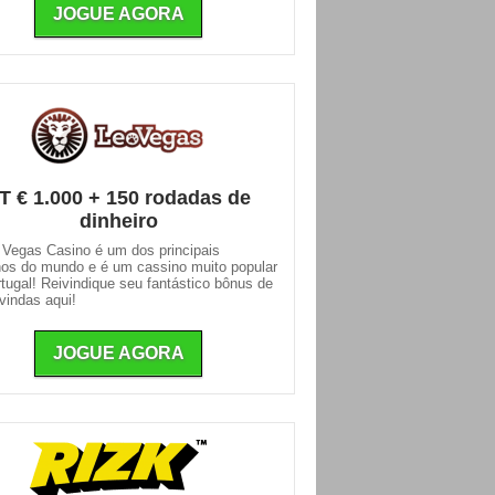
JOGUE AGORA
T € 1.000 + 150 rodadas de
dinheiro
 Vegas Casino é um dos principais
nos do mundo e é um cassino muito popular
tugal! Reivindique seu fantástico bônus de
vindas aqui!
JOGUE AGORA