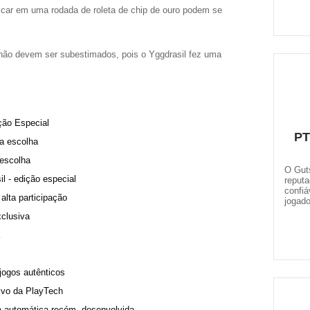
scar em uma rodada de roleta de chip de ouro podem se
 não devem ser subestimados, pois o Yggdrasil fez uma
ção Especial
PT
ta escolha
 escolha
O Gut
il - edição especial
reputa
confiá
alta participação
jogado
xclusiva
jogos autênticos
vivo da PlayTech
a automática recém -desenvolvida