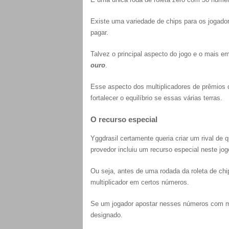
Existe uma variedade de chips para os jogad
pagar.
Talvez o principal aspecto do jogo e o mais e
ouro
.
Esse aspecto dos multiplicadores de prêmios
fortalecer o equilíbrio se essas várias terras.
O recurso especial
Yggdrasil certamente queria criar um rival de q
provedor incluiu um recurso especial neste jog
Ou seja, antes de uma rodada da roleta de chi
multiplicador em certos números.
Se um jogador apostar nesses números com mult
designado.