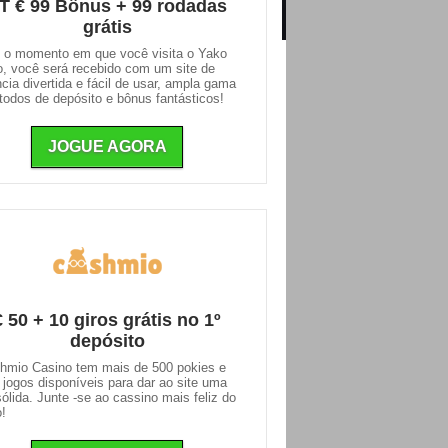
T € 99 Bônus + 99 rodadas
grátis
 o momento em que você visita o Yako
, você será recebido com um site de
cia divertida e fácil de usar, ampla gama
odos de depósito e bônus fantásticos!
JOGUE AGORA
€ 50 + 10 giros grátis no 1º
depósito
hmio Casino tem mais de 500 pokies e
 jogos disponíveis para dar ao site uma
ólida. Junte -se ao cassino mais feliz do
!