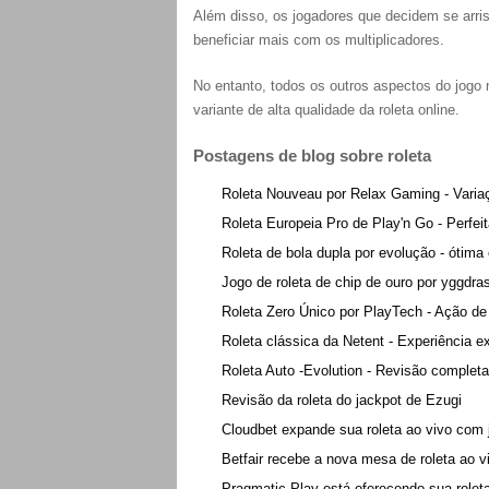
Além disso, os jogadores que decidem se arri
beneficiar mais com os multiplicadores.
No entanto, todos os outros aspectos do jogo
variante de alta qualidade da roleta online.
Postagens de blog sobre roleta
Roleta Nouveau por Relax Gaming - Varia
Roleta Europeia Pro de Play'n Go - Perfei
Roleta de bola dupla por evolução - ótima
Jogo de roleta de chip de ouro por yggdras
Roleta Zero Único por PlayTech - Ação de 
Roleta clássica da Netent - Experiência e
Roleta Auto -Evolution - Revisão completa
Revisão da roleta do jackpot de Ezugi
Cloudbet expande sua roleta ao vivo com 
Betfair recebe a nova mesa de roleta ao 
Pragmatic Play está oferecendo sua rolet