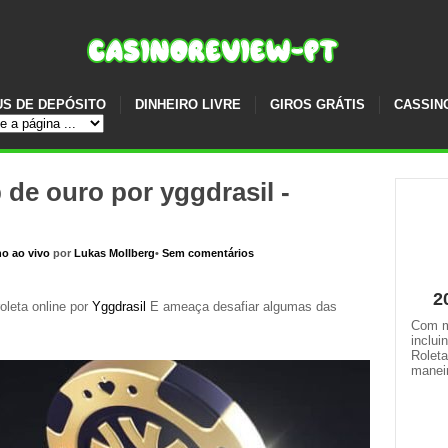
S DE DEPÓSITO
DINHEIRO LIVRE
GIROS GRÁTIS
CASSIN
 de ouro por yggdrasil -
o ao vivo
por
Lukas Mollberg
•
Sem comentários
2
oleta online por
Yggdrasil
E ameaça desafiar algumas das
Com ma
inclui
Rolet
manei