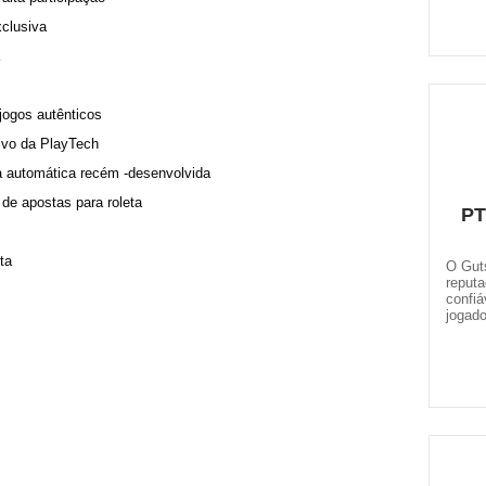
xclusiva
jogos autênticos
vivo da PlayTech
a automática recém -desenvolvida
de apostas para roleta
PT
ta
O Gut
reputa
confiá
jogado