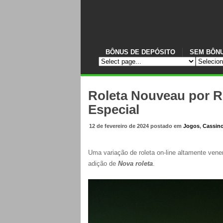
BÔNUS DE DEPÓSITO
SEM BÔNU
Roleta Nouveau por R
Especial
12 de fevereiro de 2024 postado em
Jogos
,
Cassino
Uma variação de roleta on-line altamente vene
adição de
Nova roleta
.