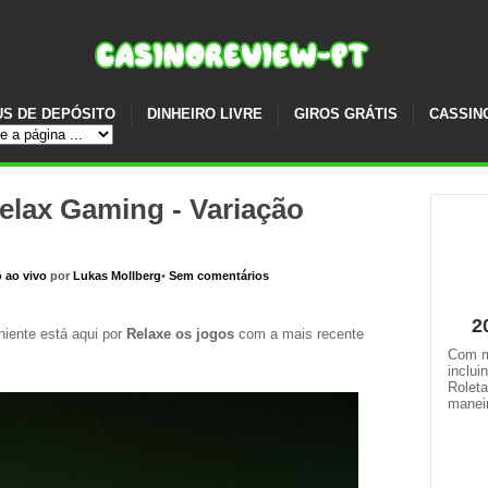
S DE DEPÓSITO
DINHEIRO LIVRE
GIROS GRÁTIS
CASSIN
elax Gaming - Variação
 ao vivo
por
Lukas Mollberg
•
Sem comentários
2
niente está aqui por
Relaxe os jogos
com a mais recente
Com ma
inclui
Rolet
manei