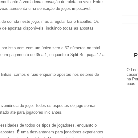
emelhante à verdadeira sensação de roleta ao vivo. Entre
ouveau apresenta uma sensação de jogos impecável.
 de corrida neste jogo, mas a regular faz o trabalho. Os
 de apostas disponíveis, incluindo todas as apostas
, por isso vem com um único zero e 37 números no total.
P
 um pagamento de 35 a 1, enquanto a Split Bet paga 17 a
O Leo
cassi
linhas, cantos e ruas enquanto apostas nos setores de
na Por
boas -
nveniência do jogo. Todos os aspectos do jogo somam
etado até para jogadores iniciantes.
cessidades de todos os tipos de jogadores, enquanto o
s apostas. É uma desvantagem para jogadores experientes