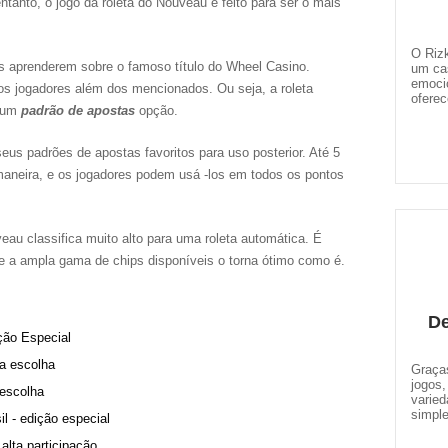
tanto, o jogo da roleta do Nouveau é feito para ser o mais
O Riz
es aprenderem sobre o famoso título do Wheel Casino.
um cas
emocio
s jogadores além dos mencionados. Ou seja, a roleta
oferec
m um
padrão de apostas
opção.
us padrões de apostas favoritos para uso posterior. Até 5
aneira, e os jogadores podem usá -los em todos os pontos
veau classifica muito alto para uma roleta automática. É
 e a ampla gama de chips disponíveis o torna ótimo como é.
De
ção Especial
ta escolha
Graças
jogos
 escolha
varied
simpl
il - edição especial
alta participação