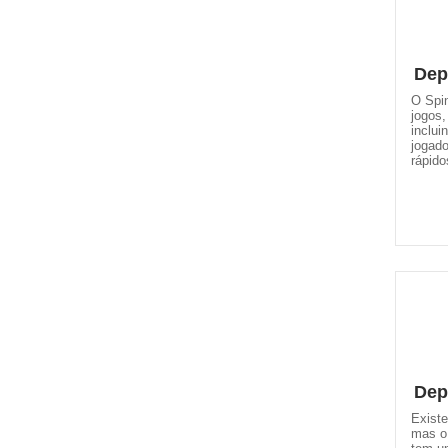
Dep
O Spin
jogos,
inclui
jogado
rápido
Dep
Exist
mas o 