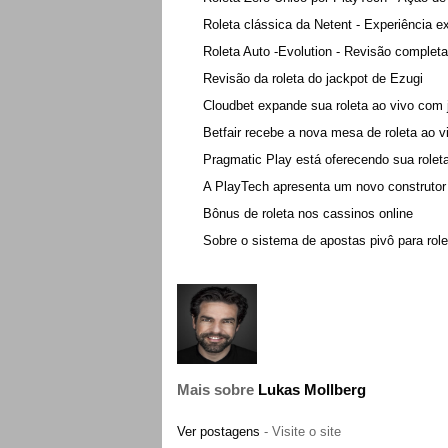
Roleta clássica da Netent - Experiência e
Roleta Auto -Evolution - Revisão completa
Revisão da roleta do jackpot de Ezugi
Cloudbet expande sua roleta ao vivo com 
Betfair recebe a nova mesa de roleta ao 
Pragmatic Play está oferecendo sua rolet
A PlayTech apresenta um novo construtor 
Bônus de roleta nos cassinos online
Sobre o sistema de apostas pivô para role
Mais sobre
Lukas Mollberg
Ver postagens
- Visite o site