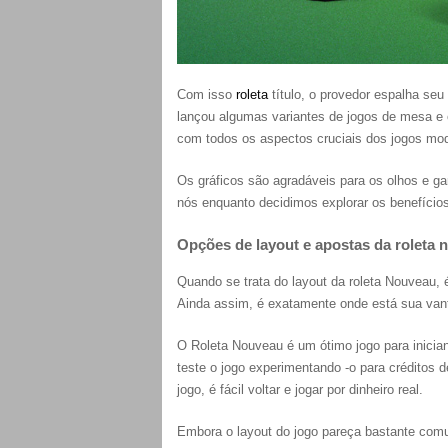
Com isso
roleta
título, o provedor espalha seu
lançou algumas variantes de jogos de mesa e 
com todos os aspectos cruciais dos jogos mod
Os gráficos são agradáveis para os olhos e ga
nós enquanto decidimos explorar os benefício
Opções de layout e apostas da roleta 
Quando se trata do layout da roleta Nouveau,
Ainda assim, é exatamente onde está sua vant
O Roleta Nouveau é um ótimo jogo para inician
teste o jogo experimentando -o para créditos
jogo, é fácil voltar e jogar por dinheiro real.
Embora o layout do jogo pareça bastante comum