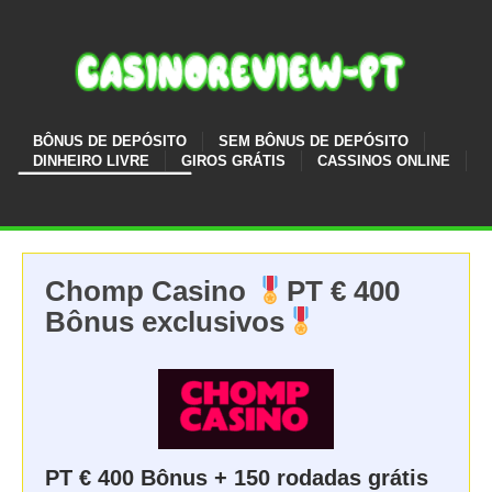
BÔNUS DE DEPÓSITO
SEM BÔNUS DE DEPÓSITO
DINHEIRO LIVRE
GIROS GRÁTIS
CASSINOS ONLINE
Chomp Casino
PT € 400
Bônus exclusivos
PT € 400 Bônus + 150 rodadas grátis