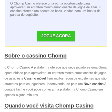
O Chomp Casino oferece uma ótima oportunidade para
aproveitar um entretenimento emocionante de jogos de azar. O
cassino oferece um pacote de boas -vindas com um bônus de
partida de depósito.
JOGUE AGORA
Sobre o cassino Chomp
o
Chomp Casino
A plataforma oferece aos seus jogadores uma ótima
oportunidade para aproveitar um entretenimento emocionante de jogos
de azar. este
Cassino móvel
Tem muitos recursos excelentes que são
atraentes para os jogadores. Inscrevendo -se para um
Novo cassino
A
conta é fácil e você pode começar na plataforma Chomp Casino em
apenas alguns minutos.
Quando você visita Chomp Casino