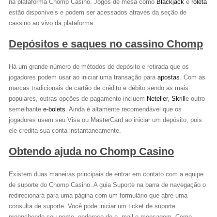
na plataforma Chomp Casino. Jogos de mesa como
Blackjack
e
roleta
estão disponíveis e podem ser acessados através da seção de
cassino ao vivo da plataforma.
Depósitos e saques no cassino Chomp
Há um grande número de métodos de depósito e retirada que os
jogadores podem usar ao iniciar uma transação para
apostas
. Com as
marcas tradicionais de cartão de crédito e débito sendo as mais
populares, outras opções de pagamento incluem
Neteller
,
Skrill
e outro
semelhante
e-bolets
. Ainda é altamente recomendável que os
jogadores usem seu Visa ou MasterCard ao iniciar um depósito, pois
ele credita sua conta instantaneamente.
Obtendo ajuda no Chomp Casino
Existem duas maneiras principais de entrar em contato com a equipe
de suporte do Chomp Casino. A guia Suporte na barra de navegação o
redirecionará para uma página com um formulário que abre uma
consulta de suporte. Você pode iniciar um ticket de suporte
preenchendo seu nome, endereço de e -mail e mensagem. Como