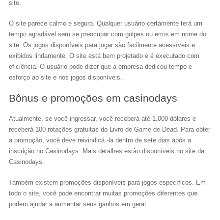
site.
O site parece calmo e seguro. Qualquer usuário certamente terá um
tempo agradável sem se preocupar com golpes ou erros em nome do
site. Os jogos disponíveis para jogar são facilmente acessíveis e
exibidos lindamente. O site está bem projetado e é executado com
eficiência. O usuário pode dizer que a empresa dedicou tempo e
esforço ao site e nos jogos disponíveis.
Bônus e promoções em casinodays
Atualmente, se você ingressar, você receberá até 1.000 dólares e
receberá 100 rotações gratuitas do Livro de Game de Dead. Para obter
a promoção, você deve reivindicá -la dentro de sete dias após a
inscrição no Casinodays. Mais detalhes estão disponíveis no site da
Casinodays.
Também existem promoções disponíveis para jogos específicos. Em
todo o site, você pode encontrar muitas promoções diferentes que
podem ajudar a aumentar seus ganhos em geral.