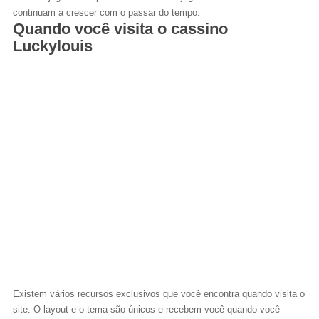
continuam a crescer com o passar do tempo.
Quando você visita o cassino
Luckylouis
Existem vários recursos exclusivos que você encontra quando visita o
site. O layout e o tema são únicos e recebem você quando você