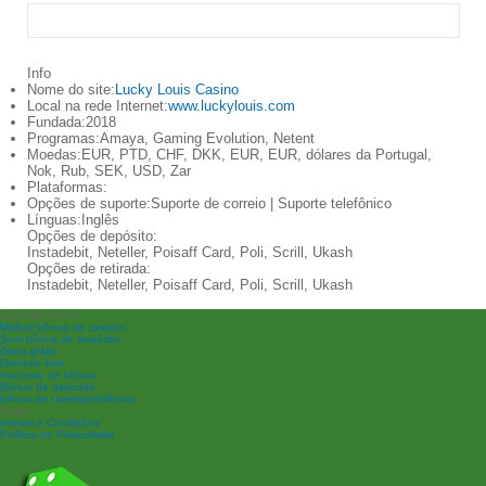
Info
Nome do site:
Lucky Louis Casino
Local na rede Internet:
www.luckylouis.com
Fundada:
2018
Programas:
Amaya, Gaming Evolution, Netent
Moedas:
EUR, PTD, CHF, DKK, EUR, EUR, dólares da Portugal,
Nok, Rub, SEK, USD, Zar
Plataformas:
Opções de suporte:
Suporte de correio | Suporte telefônico
Línguas:
Inglês
Opções de depósito:
Instadebit, Neteller, Poisaff Card, Poli, Scrill, Ukash
Opções de retirada:
Instadebit, Neteller, Poisaff Card, Poli, Scrill, Ukash
Tipos de bônus
Melhor bônus de cassino
Sem bônus de depósito
Giros grátis
Dinheiro livre
Inscreva -se bônus
Bônus de depósito
bônus de correspondência
Outra
termos e Condições
Política de Privacidade