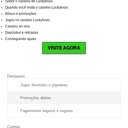
Sobre o cassino de Luckylouis
Quando você visita o cassino Luckylouis
Bônus e promoções
Jogos no cassino Luckylouis
Cassino ao vivo
Depósitos e retiradas
Conseguindo ajuda
VISITE AGORA
Destaques
Jogos divertidos e populares
Promoções diárias
Pagamentos seguros e seguros
Contras