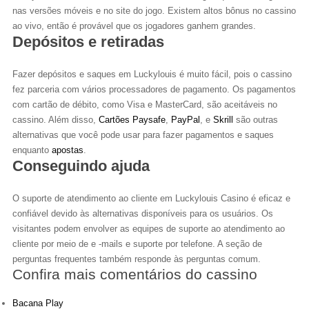
nas versões móveis e no site do jogo. Existem altos bônus no cassino
ao vivo, então é provável que os jogadores ganhem grandes.
Depósitos e retiradas
Fazer depósitos e saques em Luckylouis é muito fácil, pois o cassino
fez parceria com vários processadores de pagamento. Os pagamentos
com cartão de débito, como Visa e MasterCard, são aceitáveis no
cassino. Além disso,
Cartões Paysafe
,
PayPal
, e
Skrill
são outras
alternativas que você pode usar para fazer pagamentos e saques
enquanto
apostas
.
Conseguindo ajuda
O suporte de atendimento ao cliente em Luckylouis Casino é eficaz e
confiável devido às alternativas disponíveis para os usuários. Os
visitantes podem envolver as equipes de suporte ao atendimento ao
cliente por meio de e -mails e suporte por telefone. A seção de
perguntas frequentes também responde às perguntas comum.
Confira mais comentários do cassino
Bacana Play