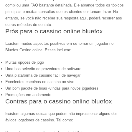
compilou uma FAQ bastante detalhada. Ele abrange todos os tópicos
principais e muitas consultas que os clientes costumam fazer. No
entanto, se você não receber sua resposta aqui, poderá recorrer aos
outros métodos de contato.
Prós para o cassino online bluefox
Existem muitos aspectos positivos em se tornar um jogador no
Bluefox Casino online. Esses incluem:
Muitas opções de jogo
Uma boa seleção de provedores de software
Uma plataforma de cassino fácil de navegar
Excelentes escolhas no cassino ao vivo
Um bom pacote de boas -vindas para novos jogadores
Promoções em andamento
Contras para o cassino online bluefox
Existem algumas coisas que podem não impressionar alguns dos
ávidos jogadores de cassino. Tal como: