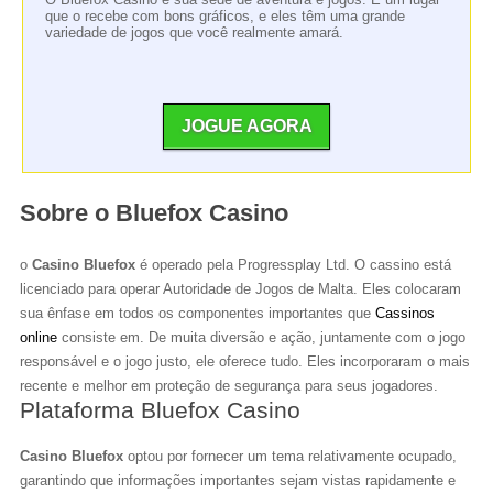
que o recebe com bons gráficos, e eles têm uma grande
variedade de jogos que você realmente amará.
JOGUE AGORA
Sobre o Bluefox Casino
o
Casino Bluefox
é operado pela Progressplay Ltd. O cassino está
licenciado para operar Autoridade de Jogos de Malta. Eles colocaram
sua ênfase em todos os componentes importantes que
Cassinos
online
consiste em. De muita diversão e ação, juntamente com o jogo
responsável e o jogo justo, ele oferece tudo. Eles incorporaram o mais
recente e melhor em proteção de segurança para seus jogadores.
Plataforma Bluefox Casino
Casino Bluefox
optou por fornecer um tema relativamente ocupado,
garantindo que informações importantes sejam vistas rapidamente e