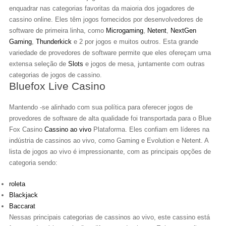
enquadrar nas categorias favoritas da maioria dos jogadores de
cassino online. Eles têm jogos fornecidos por desenvolvedores de
software de primeira linha, como
Microgaming
,
Netent
,
NextGen
Gaming
,
Thunderkick
e 2 por jogos e muitos outros. Esta grande
variedade de provedores de software permite que eles ofereçam uma
extensa seleção de
Slots
e jogos de mesa, juntamente com outras
categorias de jogos de cassino.
Bluefox Live Casino
Mantendo -se alinhado com sua política para oferecer jogos de
provedores de software de alta qualidade foi transportada para o Blue
Fox Casino
Cassino ao vivo
Plataforma. Eles confiam em líderes na
indústria de cassinos ao vivo, como Gaming e Evolution e Netent. A
lista de jogos ao vivo é impressionante, com as principais opções de
categoria sendo:
roleta
Blackjack
Baccarat
Nessas principais categorias de cassinos ao vivo, este cassino está