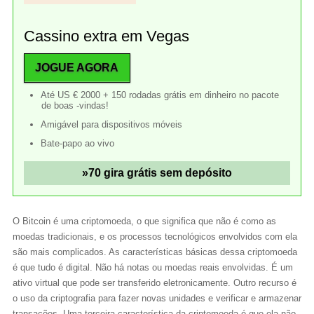
Cassino extra em Vegas
JOGUE AGORA
Até US € 2000 + 150 rodadas grátis em dinheiro no pacote
de boas -vindas!
Amigável para dispositivos móveis
Bate-papo ao vivo
»70 gira grátis sem depósito
O Bitcoin é uma criptomoeda, o que significa que não é como as
moedas tradicionais, e os processos tecnológicos envolvidos com ela
são mais complicados. As características básicas dessa criptomoeda
é que tudo é digital. Não há notas ou moedas reais envolvidas. É um
ativo virtual que pode ser transferido eletronicamente. Outro recurso é
o uso da criptografia para fazer novas unidades e verificar e armazenar
transações. Uma terceira característica da criptomoeda é que ela não