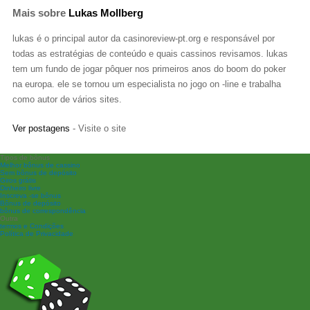
Mais sobre
Lukas Mollberg
lukas é o principal autor da casinoreview-pt.org e responsável por
todas as estratégias de conteúdo e quais cassinos revisamos. lukas
tem um fundo de jogar pôquer nos primeiros anos do boom do poker
na europa. ele se tornou um especialista no jogo on -line e trabalha
como autor de vários sites.
Ver postagens
- Visite o site
Tipos de bônus
Melhor bônus de cassino
Sem bônus de depósito
Giros grátis
Dinheiro livre
Inscreva -se bônus
Bônus de depósito
bônus de correspondência
Outra
termos e Condições
Política de Privacidade