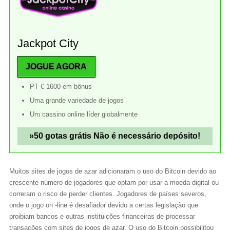
Jackpot City
JOGUE AGORA
PT € 1600 em bônus
Uma grande variedade de jogos
Um cassino online líder globalmente
»50 gotas grátis Não é necessário depósito!
Muitos sites de jogos de azar adicionaram o uso do Bitcoin devido ao
crescente número de jogadores que optam por usar a moeda digital ou
correram o risco de perder clientes. Jogadores de países severos,
onde o jogo on -line é desafiador devido a certas legislação que
proibiam bancos e outras instituições financeiras de processar
transações com sites de jogos de azar. O uso do Bitcoin possibilitou