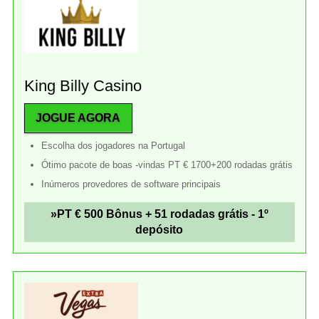
King Billy Casino
JOGUE AGORA
Escolha dos jogadores na Portugal
Ótimo pacote de boas -vindas PT € 1700+200 rodadas grátis
Inúmeros provedores de software principais
»PT € 500 Bônus + 51 rodadas grátis - 1º
depósito