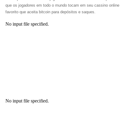
que os jogadores em todo o mundo tocam em seu cassino online
favorito que aceita bitcoin para depósitos e saques.