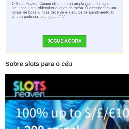
O Slots Heaven Casino oferece uma ampla gama de jogos,
incluindo slots, videooker e jogos de mesa. O cassino tem um
bônus de boas -vindas decente e a equipe de atendimento ao
cliente pode ser alcançada 24/7.
JOGUE AGORA
Sobre slots para o céu