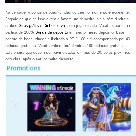
Na verdade, o bônus de boas -vindas do céu no momento é excelente.
Jogadores que se inscrevem e fazem um depósito inicial têm direito a
ambos
Giros grátis
e
Dinheiro livre
para jogabilidade. Você recebe uma
partida de 100%
Bônus de depósito
em seu primeiro depósito. Este
pacote de boas -vindas é limitado a PT € 100 e é acompanhado por 40
rodadas gratuitas. Você também terá direito a 160 rodadas gratuitas
adicionais, que devem ser reivindicadas em bits de 20, pelos próximos
oito dias, após o seu primeiro depósito.