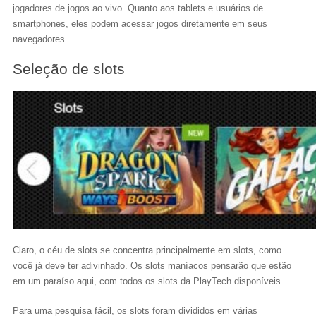
jogadores de jogos ao vivo. Quanto aos tablets e usuários de
smartphones, eles podem acessar jogos diretamente em seus
navegadores.
Seleção de slots
Claro, o céu de slots se concentra principalmente em slots, como
você já deve ter adivinhado. Os slots maníacos pensarão que estão
em um paraíso aqui, com todos os slots da PlayTech disponíveis.
Para uma pesquisa fácil, os slots foram divididos em várias