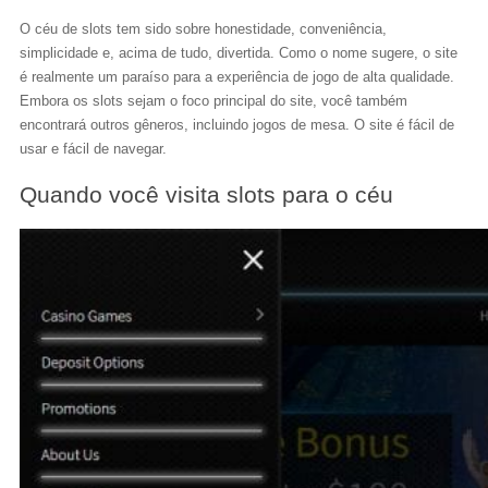
O céu de slots tem sido sobre honestidade, conveniência,
simplicidade e, acima de tudo, divertida. Como o nome sugere, o site
é realmente um paraíso para a experiência de jogo de alta qualidade.
Embora os slots sejam o foco principal do site, você também
encontrará outros gêneros, incluindo jogos de mesa. O site é fácil de
usar e fácil de navegar.
Quando você visita slots para o céu