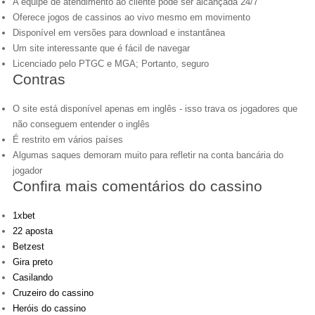
A equipe de atendimento ao cliente pode ser alcançada 24/7
Oferece jogos de cassinos ao vivo mesmo em movimento
Disponível em versões para download e instantânea
Um site interessante que é fácil de navegar
Licenciado pelo PTGC e MGA; Portanto, seguro
Contras
O site está disponível apenas em inglês - isso trava os jogadores que
não conseguem entender o inglês
É restrito em vários países
Algumas saques demoram muito para refletir na conta bancária do
jogador
Confira mais comentários do cassino
1xbet
22 aposta
Betzest
Gira preto
Casilando
Cruzeiro do cassino
Heróis do cassino