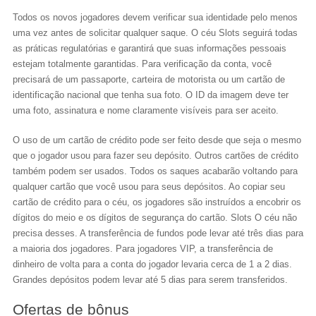
Todos os novos jogadores devem verificar sua identidade pelo menos
uma vez antes de solicitar qualquer saque. O céu Slots seguirá todas
as práticas regulatórias e garantirá que suas informações pessoais
estejam totalmente garantidas. Para verificação da conta, você
precisará de um passaporte, carteira de motorista ou um cartão de
identificação nacional que tenha sua foto. O ID da imagem deve ter
uma foto, assinatura e nome claramente visíveis para ser aceito.
O uso de um cartão de crédito pode ser feito desde que seja o mesmo
que o jogador usou para fazer seu depósito. Outros cartões de crédito
também podem ser usados. Todos os saques acabarão voltando para
qualquer cartão que você usou para seus depósitos. Ao copiar seu
cartão de crédito para o céu, os jogadores são instruídos a encobrir os
dígitos do meio e os dígitos de segurança do cartão. Slots O céu não
precisa desses. A transferência de fundos pode levar até três dias para
a maioria dos jogadores. Para jogadores VIP, a transferência de
dinheiro de volta para a conta do jogador levaria cerca de 1 a 2 dias.
Grandes depósitos podem levar até 5 dias para serem transferidos.
Ofertas de bônus