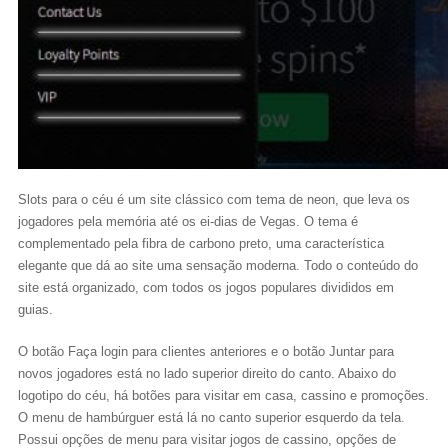
Slots para o céu é um site clássico com tema de neon, que leva os
jogadores pela memória até os ei-dias de Vegas. O tema é
complementado pela fibra de carbono preto, uma característica
elegante que dá ao site uma sensação moderna. Todo o conteúdo do
site está organizado, com todos os jogos populares divididos em
guias.
O botão Faça login para clientes anteriores e o botão Juntar para
novos jogadores está no lado superior direito do canto. Abaixo do
logotipo do céu, há botões para visitar em casa, cassino e promoções.
O menu de hambúrguer está lá no canto superior esquerdo da tela.
Possui opções de menu para visitar jogos de cassino, opções de