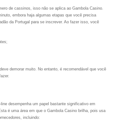
úmero de cassinos, isso não se aplica ao Gambola Casino.
minuto, embora haja algumas etapas que você precisa
dão da Portugal para se inscrever. Ao fazer isso, você
ntes;
 deve demorar muito. No entanto, é recomendável que você
azer.
line desempenha um papel bastante significativo em
 Esta é uma área em que o Gambola Casino brilha, pois usa
rnecedores, incluindo: