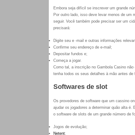
Embora seja difícil se inscrever um grande n
Por outro lado, isso deve levar menos de um 
seguir. Você também pode precisar ser um cida
precisará:
Digite seu e -mail e outras informações releva
Confirme seu endereço de e-mail;
Depositar fundos e;
Começa a jogar.
Como tal, a inscrição no Gambola Casino não
tenha todos os seus detalhes à mão antes de f
Softwares de slot
Os provedores de software que um cassino on-
ajudar os jogadores a determinar quão alta é.
o software de slots de um grande número de fo
Jogos de evolução;
Netent
;