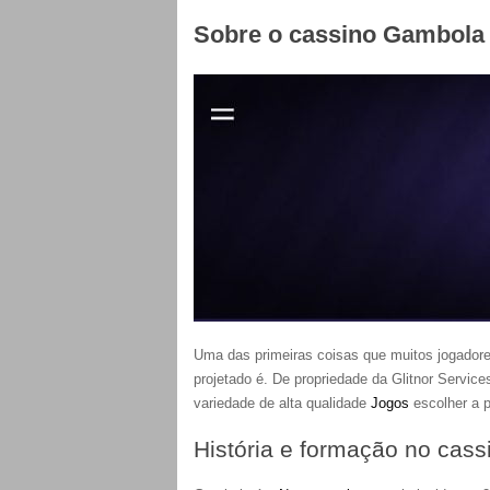
Sobre o cassino Gambola
Uma das primeiras coisas que muitos jogador
projetado é. De propriedade da Glitnor Service
variedade de alta qualidade
Jogos
escolher a pa
História e formação no cas