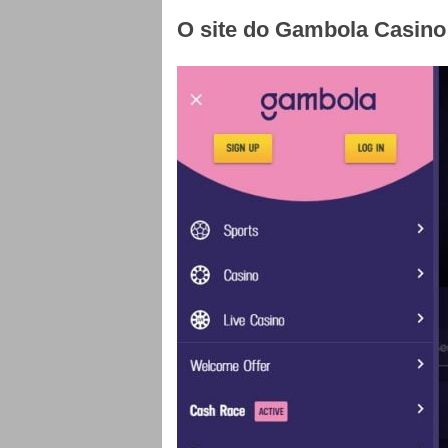
O site do Gambola Casino