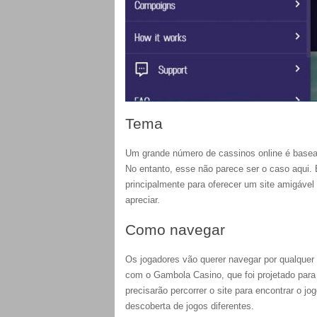
Tema
Um grande número de cassinos online é basea
No entanto, esse não parece ser o caso aqui.
principalmente para oferecer um site amigáve
apreciar.
Como navegar
Os jogadores vão querer navegar por qualquer c
com o Gambola Casino, que foi projetado para 
precisarão percorrer o site para encontrar o jo
descoberta de jogos diferentes.