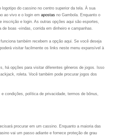
logotipo do cassino no centro superior da tela. À sua
ino ao vivo e o login em
apostas
no Gambola. Enquanto o
inscrição e login. As outras opções aqui são esportes,
a de boas -vindas, corrida em dinheiro e campanhas.
 funciona também recebem a opção aqui. Se você deseja
poderá visitar facilmente os links neste menu expansível à
, há opções para visitar diferentes gêneros de jogos. Isso
blackjack, roleta. Você também pode procurar jogos dos
e condições, política de privacidade, termos de bônus,
ecisará procurar em um cassino. Enquanto a maioria das
asino vai um passo adiante e fornece proteção de grau