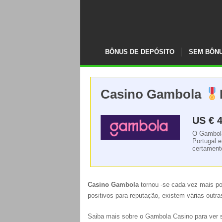
BÔNUS DE DEPÓSITO
SEM BÔNU
Casino Gambola
US € 4
O Gambola
Portugal 
certament
Casino Gambola
tornou -se cada vez mais po
positivos para reputação, existem várias outra
Saiba mais sobre o Gambola Casino para ver s