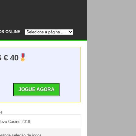
OS ONLINE
 € 40
JOGUE AGORA
es
ovo Casino 2019
rande seleção de jogos