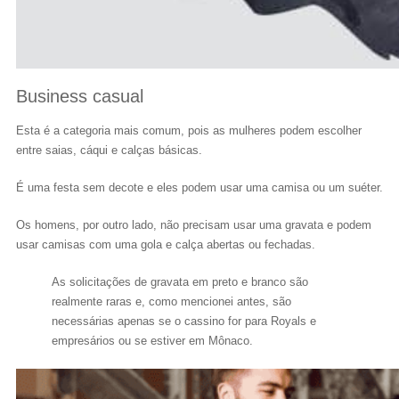
Business casual
Esta é a categoria mais comum, pois as mulheres podem escolher
entre saias, cáqui e calças básicas.
É uma festa sem decote e eles podem usar uma camisa ou um suéter.
Os homens, por outro lado, não precisam usar uma gravata e podem
usar camisas com uma gola e calça abertas ou fechadas.
As solicitações de gravata em preto e branco são
realmente raras e, como mencionei antes, são
necessárias apenas se o cassino for para Royals e
empresários ou se estiver em Mônaco.