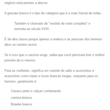
negócio está prestes a descer.
A gravata branca é o tipo de categoria que é a mais formal de todas.
Também é chamado de "vestido de noite completo" e
remonta ao século XVIII.
É de alta classe porque apenas a realeza e as pessoas dos terrenos
altos se vestem assim.
Se é isso que o cassino exige, saiba que você precisará tirar o melhor
proveito de si mesmo.
Para as mulheres, significa um vestido de salto e acessórios e
acessórios como tiaras e luvas brancas longas, enquanto para os
homens, geralmente é:
Casaco preto e calças combinando
camisa branca
Brawtie branca