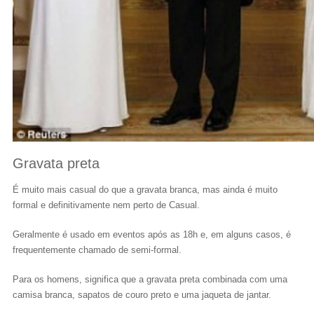
Gravata preta
É muito mais casual do que a gravata branca, mas ainda é muito
formal e definitivamente nem perto de Casual.
Geralmente é usado em eventos após as 18h e, em alguns casos, é
frequentemente chamado de semi-formal.
Para os homens, significa que a gravata preta combinada com uma
camisa branca, sapatos de couro preto e uma jaqueta de jantar.