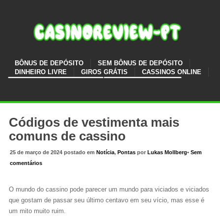
BÔNUS DE DEPÓSITO
SEM BÔNUS DE DEPÓSITO
DINHEIRO LIVRE
GIROS GRÁTIS
CASSINOS ONLINE
Códigos de vestimenta mais
comuns de cassino
25 de março de 2024 postado em
Notícia
,
Pontas
por
Lukas Mollberg
•
Sem
comentários
O mundo do cassino pode parecer um mundo para viciados e viciados
que gostam de passar seu último centavo em seu vício, mas esse é
um mito muito ruim.