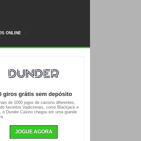
OS ONLINE
0 giros grátis sem depósito
is de 1000 jogos de cassino diferentes,
ndo favoritos tradicionais, como Blackjack e
a, o Dunder Casino chegou em uma grande
ra.
JOGUE AGORA