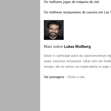
Os melhores jogos de máquina de slot
Os melhores restaurantes de cassino em Las
Mais sobre
Lukas Mollberg
lukas é o principal autor da casinoreview-pt.o
quais cassinos revisamos. lukas tem um fundo
europa. ele se tornou um especialista no jogo o
Ver postagens
- Visite o site