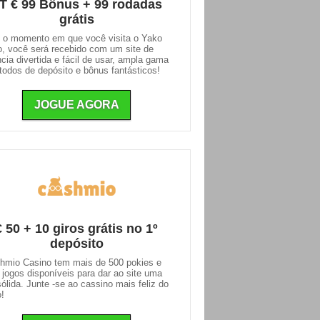
T € 99 Bônus + 99 rodadas
grátis
 o momento em que você visita o Yako
, você será recebido com um site de
cia divertida e fácil de usar, ampla gama
odos de depósito e bônus fantásticos!
JOGUE AGORA
€ 50 + 10 giros grátis no 1º
depósito
hmio Casino tem mais de 500 pokies e
 jogos disponíveis para dar ao site uma
ólida. Junte -se ao cassino mais feliz do
!