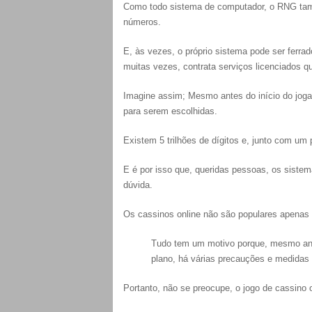
Como todo sistema de computador, o RNG tamb
números.
E, às vezes, o próprio sistema pode ser ferra
muitas vezes, contrata serviços licenciados 
Imagine assim; Mesmo antes do início do jog
para serem escolhidas.
Existem 5 trilhões de dígitos e, junto com u
E é por isso que, queridas pessoas, os siste
dúvida.
Os cassinos online não são populares apenas 
Tudo tem um motivo porque, mesmo ant
plano, há várias precauções e medidas
Portanto, não se preocupe, o jogo de cassino o