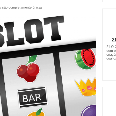
s são completamente únicas.
2
21 O C
com o 
criaçã
qualid