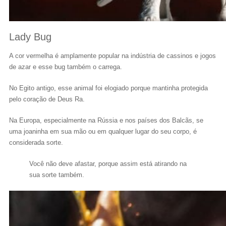
Lady Bug
A cor vermelha é amplamente popular na indústria de cassinos e jogos
de azar e esse bug também o carrega.
No Egito antigo, esse animal foi elogiado porque mantinha protegida
pelo coração de Deus Ra.
Na Europa, especialmente na Rússia e nos países dos Balcãs, se
uma joaninha em sua mão ou em qualquer lugar do seu corpo, é
considerada sorte.
Você não deve afastar, porque assim está atirando na
sua sorte também.