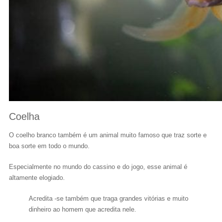
Coelha
O coelho branco também é um animal muito famoso que traz sorte e
boa sorte em todo o mundo.
Especialmente no mundo do cassino e do jogo, esse animal é
altamente elogiado.
Acredita -se também que traga grandes vitórias e muito
dinheiro ao homem que acredita nele.