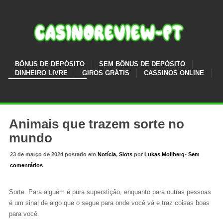
BÔNUS DE DEPÓSITO
SEM BÔNUS DE DEPÓSITO
DINHEIRO LIVRE
GIROS GRÁTIS
CASSINOS ONLINE
Animais que trazem sorte no
mundo
23 de março de 2024 postado em
Notícia
,
Slots
por
Lukas Mollberg
•
Sem
comentários
Sorte. Para alguém é pura superstição, enquanto para outras pessoas
é um sinal de algo que o segue para onde você vá e traz coisas boas
para você.