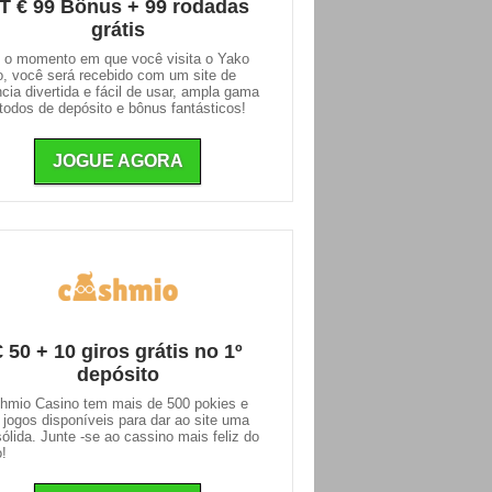
T € 99 Bônus + 99 rodadas
grátis
 o momento em que você visita o Yako
, você será recebido com um site de
cia divertida e fácil de usar, ampla gama
odos de depósito e bônus fantásticos!
JOGUE AGORA
€ 50 + 10 giros grátis no 1º
depósito
hmio Casino tem mais de 500 pokies e
 jogos disponíveis para dar ao site uma
ólida. Junte -se ao cassino mais feliz do
!