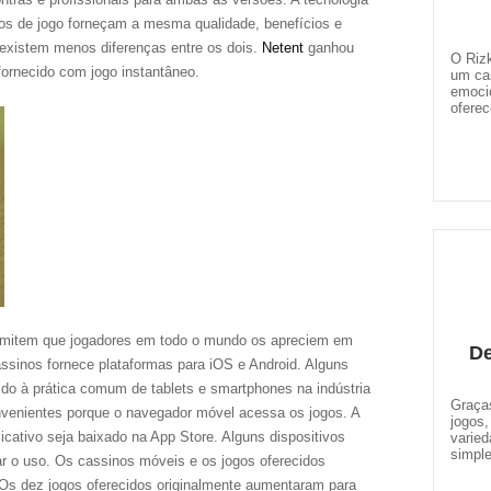
os de jogo forneçam a mesma qualidade, benefícios e
existem menos diferenças entre os dois.
Netent
ganhou
O Riz
fornecido com jogo instantâneo.
um cas
emocio
oferec
rmitem que jogadores em todo o mundo os apreciem em
De
ssinos fornece plataformas para iOS e Android. Alguns
do à prática comum de tablets e smartphones na indústria
Graças
venientes porque o navegador móvel acessa os jogos. A
jogos
cativo seja baixado na App Store. Alguns dispositivos
varied
simpl
tar o uso. Os cassinos móveis e os jogos oferecidos
Os dez jogos oferecidos originalmente aumentaram para