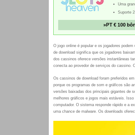
Uma gran
Suporte 2
»PT € 100 bôn
O jogo online é popular e os jogadores podem
de download significa que os jogadores baixa
dos cassinos oferece versões instantâneas t
conecta ao provedor de serviços do cassino. 
Os cassinos de download foram preferidos em 
porque os programas de som e gráficos são a
versões baixadas dos principais gigantes de 
melhores gráficos e jogos mais estáveis. Isso
computador. O sistema responde rápido e a e
uma chance de malware. Os downloads oferece