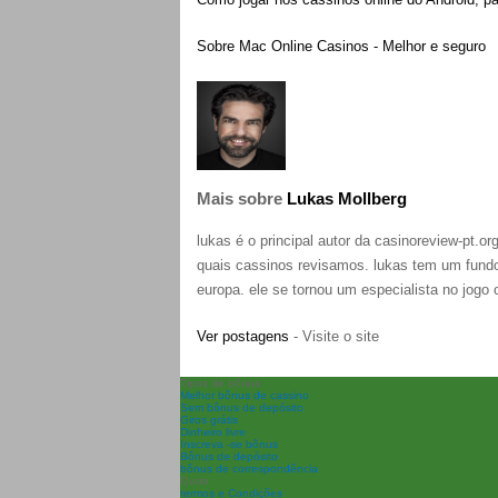
Sobre Mac Online Casinos - Melhor e seguro
Mais sobre
Lukas Mollberg
lukas é o principal autor da casinoreview-pt.o
quais cassinos revisamos. lukas tem um fundo
europa. ele se tornou um especialista no jogo o
Ver postagens
- Visite o site
Tipos de bônus
Melhor bônus de cassino
Sem bônus de depósito
Giros grátis
Dinheiro livre
Inscreva -se bônus
Bônus de depósito
bônus de correspondência
Outra
termos e Condições