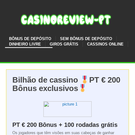
BÔNUS DE DEPÓSITO
SEM BÔNUS DE DEPÓSITO
DINHEIRO LIVRE
GIROS GRÁTIS
CASSINOS ONLINE
Bilhão de cassino
PT € 200
Bônus exclusivos
PT € 200 Bônus + 100 rodadas grátis
Os jogadores que têm visões em suas cabeças de ganhar