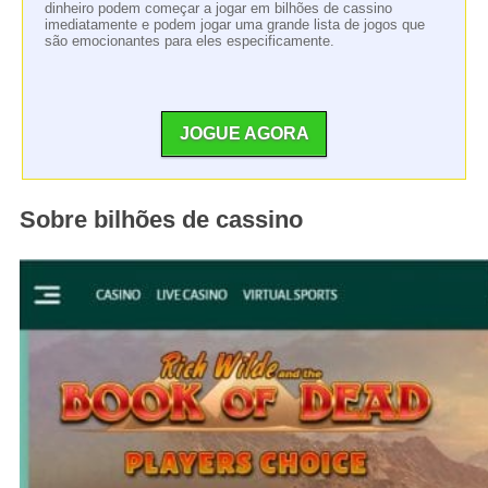
dinheiro podem começar a jogar em bilhões de cassino
imediatamente e podem jogar uma grande lista de jogos que
são emocionantes para eles especificamente.
JOGUE AGORA
Sobre bilhões de cassino