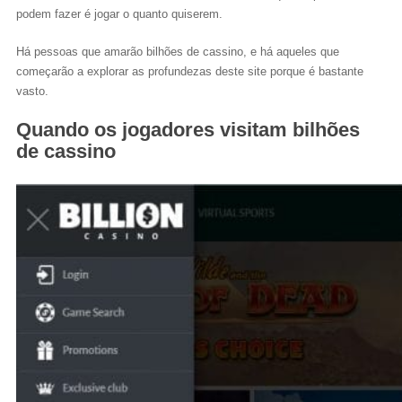
podem fazer é jogar o quanto quiserem.
Há pessoas que amarão bilhões de cassino, e há aqueles que
começarão a explorar as profundezas deste site porque é bastante
vasto.
Quando os jogadores visitam bilhões
de cassino