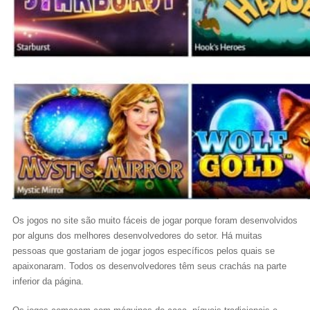
Os jogos no site são muito fáceis de jogar porque foram desenvolvidos
por alguns dos melhores desenvolvedores do setor. Há muitas
pessoas que gostariam de jogar jogos específicos pelos quais se
apaixonaram. Todos os desenvolvedores têm seus crachás na parte
inferior da página.