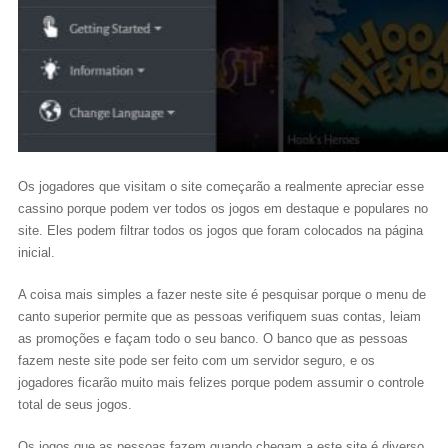
Os jogadores que visitam o site começarão a realmente apreciar esse
cassino porque podem ver todos os jogos em destaque e populares no
site. Eles podem filtrar todos os jogos que foram colocados na página
inicial.
A coisa mais simples a fazer neste site é pesquisar porque o menu de
canto superior permite que as pessoas verifiquem suas contas, leiam
as promoções e façam todo o seu banco. O banco que as pessoas
fazem neste site pode ser feito com um servidor seguro, e os
jogadores ficarão muito mais felizes porque podem assumir o controle
total de seus jogos.
Os jogos que as pessoas fazem quando chegam a este site é diverso