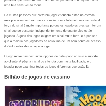
uma tela sensível ao toque.
Há muitas pessoas que preferem jogar enquanto estão na estrada,
mas precisam lembrar que a conexão com a Internet deve ser forte. A
força do sinal é muito importante porque os jogadores precisam ter um
sinal que se sustente, independentemente do quanto eles estão
jogando. Alguns dos jogos exigem um sinal muito forte, e é por isso
que a maioria dos jogadores se aproxima de um bom ponto de acesso
do WiFi antes de começar a jogar.
O jogo móvel também inclui opções de bate -papo ao vivo e suporte
ao cliente. A página inicial do site rola com muita facilidade, e o
jogador pode examinar todos os jogos diferentes que estão lá.
Bilhão de jogos de cassino