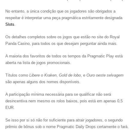
No entanto, a única condição que os jogadores são obrigados a
respeitar é interpretar uma peça pragmática estritamente designada
Slots
.
Os detalhes completos sobre os jogos que estão no site do Royal
Panda Casino, para todos os que desejam perguntar ainda mais.
A maioria dos favoritos de todos os tempos da Pragmatic Play está
aberta na lista de jogos promocionais.
Títulos como
Libere o Kraken
,
Gold de lobo
, e
Ouro oeste selvagem
são apenas alguns dos nomes disponíveis.
A participação mínima necessária para se qualificar não será
desincentiva nem mesmo os rolos baixos, pois está em apenas 0,5
EUR.
Se isso por si só não for suficiente para atrair jogadores, o segundo
prêmio de bônus sob o nome Pragmatic Daily Drops certamente o fará.