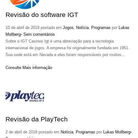
Revisão do software IGT
10 de abril de 2018 postado em
Jogos
,
Notícia
,
Programas
por
Lukas
Mollberg
•
Sem comentários
Sobre o IGT Casinos Igt é uma abreviação para a tecnologia
internacional de jogos. A empresa foi originalmente fundada em 1951.
Sua sede está em Nevada e eles foram responsáveis por muitos…
Consulte Mais informação
Revisão da PlayTech
2 de abril de 2018 postado em
Notícia
,
Programas
por
Lukas Mollberg
•