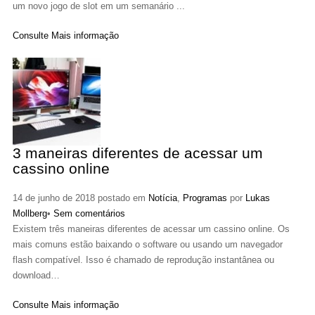
um novo jogo de slot em um semanário ...
Consulte Mais informação
3 maneiras diferentes de acessar um
cassino online
14 de junho de 2018 postado em
Notícia
,
Programas
por
Lukas
Mollberg
•
Sem comentários
Existem três maneiras diferentes de acessar um cassino online. Os
mais comuns estão baixando o software ou usando um navegador
flash compatível. Isso é chamado de reprodução instantânea ou
download…
Consulte Mais informação