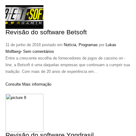
Revisão do software Betsoft
11 de junho de 2018 postado em
Notícia
,
Programas
por
Lukas
Mollberg
•
Sem comentários
Entre a crescente escolha de fornecedores de jogos de cassino on -
line, a Betsoft é uma daquelas empresas que continuam a cumprir sua
tradição. Com mais de 20 anos de experiência em…
Consulte Mais informação
Revisão do software Yggdrasil