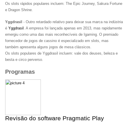
Os slots rápidos populares incluem: The Epic Journey, Sakura Fortune
e Dragon Shrine.
Yggdrasil
- Outro retardado relativo para deixar sua marca na indústria
é
Yggdrasil
. A empresa foi lançada apenas em 2013, mas rapidamente
emergiu como uma das mais reconhecíveis de Igaming. O premiado
fornecedor de jogos de cassino é especializado em slots, mas
também apresenta alguns jogos de mesa clássicos.
Os slots populares de Yggdrasil incluem: vale dos deuses, beleza e
besta e circo perverso.
Programas
Revisão do software Pragmatic Play