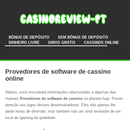
BÔNUS DE DEPÓSITO
SEM BÔNUS DE DEPÓSITO
DINHEIRO LIVRE
GIROS GRÁTIS
CASSINOS ONLINE
Provedores de software de cassino
online
Abaixo, você encontrará informações relacionadas a algumas das
maiores
Provedores de software de cassino
no planeta hoje. Preste
atenção aos jogos desses desenvolvedores. Eles não apenas lhe
darão horas de diversão, mas também são um sinal revelador de um
local de ígaming de qualidade.