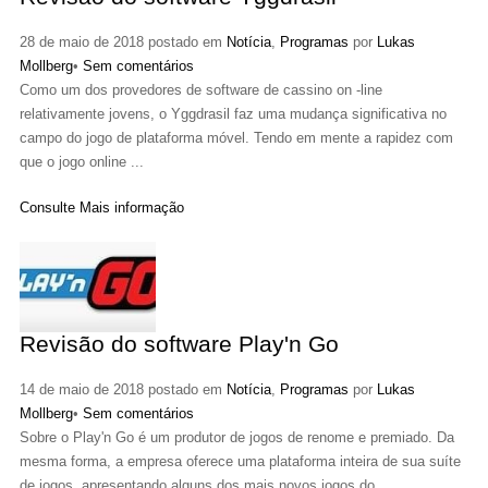
28 de maio de 2018 postado em
Notícia
,
Programas
por
Lukas
Mollberg
•
Sem comentários
Como um dos provedores de software de cassino on -line
relativamente jovens, o Yggdrasil faz uma mudança significativa no
campo do jogo de plataforma móvel. Tendo em mente a rapidez com
que o jogo online ...
Consulte Mais informação
Revisão do software Play'n Go
14 de maio de 2018 postado em
Notícia
,
Programas
por
Lukas
Mollberg
•
Sem comentários
Sobre o Play'n Go é um produtor de jogos de renome e premiado. Da
mesma forma, a empresa oferece uma plataforma inteira de sua suíte
de jogos, apresentando alguns dos mais novos jogos do…