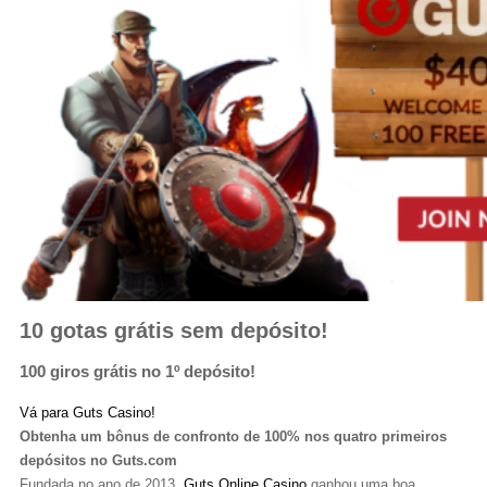
10 gotas grátis sem depósito!
100 giros grátis no 1º depósito!
Vá para Guts Casino!
Obtenha um bônus de confronto de 100% nos quatro primeiros
depósitos no Guts.com
Fundada no ano de 2013,
Guts Online Casino
ganhou uma boa