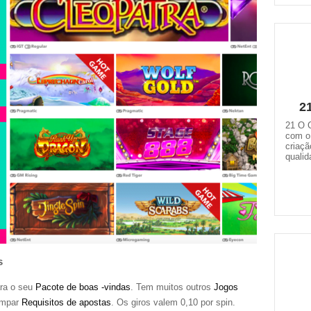
2
21 O C
com o 
criaçã
qualid
s
ra o seu
Pacote de boas -vindas
. Tem muitos outros
Jogos
impar
Requisitos de apostas
. Os giros valem 0,10 por spin.