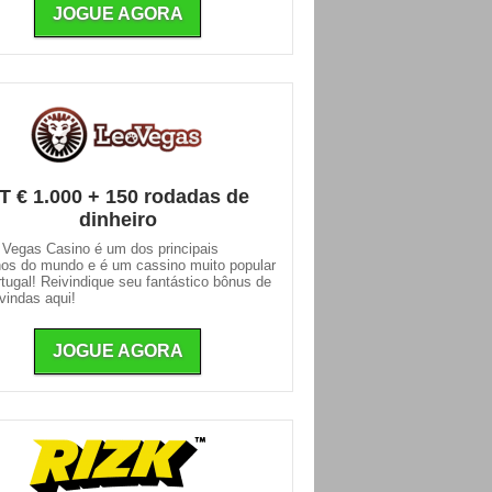
JOGUE AGORA
T € 1.000 + 150 rodadas de
dinheiro
 Vegas Casino é um dos principais
nos do mundo e é um cassino muito popular
tugal! Reivindique seu fantástico bônus de
vindas aqui!
JOGUE AGORA