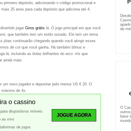
P
 primeiro depósito, adicionando o código promocional e
mais 25 anos para cada depósito que adiciona até 4,
Desde
Casino
aparên
divertido jogar
Giros grátis
lá. O jogo principal em que você
de mét
burst, que também tem um estilo ousado. Ele tem um tema
s jóias continuarão chegando quando você atingir esses
termos de cor que você ganha. Há também bônus e
á, incluindo as bolas brilhantes do arco -íris que
r ainda mais.
er um novo jogador e depositar pelo menos US € 20. O
m máximo de 4x.
ra o cassino
O Cas
para dispositivos móveis
outros
JOGUE AGORA
base s
 ao vivo
mundo
ataformas de jogos