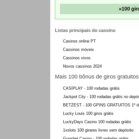
»100 gir
Listas principais do cassino
Casinos online PT
Cassinos móveis
Cassinos vivos
Novos cassinos 2024
Mais 100 bônus de giros gratuitos
CASIPLAY - 100 rodadas grátis
Jackpot City - 100 rodadas grátis no depó
BETZEST - 100 GPINS GRATUITOS 1º de
Lucky Louis 100 giros grátis
LuckyDays Casino 100 rodadas grátis
1xslots 100 girares livres sem depósito
Gunsbet Casino - 100 rodadas grátis