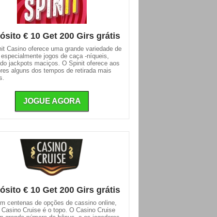
ósito € 10 Get 200 Girs grátis
it Casino oferece uma grande variedade de
 especialmente jogos de caça -níqueis,
ndo jackpots maciços. O Spinit oferece aos
res alguns dos tempos de retirada mais
s.
JOGUE AGORA
ósito € 10 Get 200 Girs grátis
em centenas de opções de cassino online,
Casino Cruise é o topo. O Casino Cruise