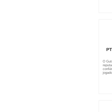
PT
O Gut
reputa
confiá
jogado