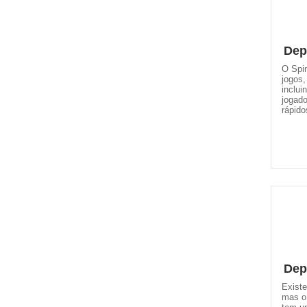
Dep
O Spin
jogos,
inclui
jogado
rápido
Dep
Exist
mas o 