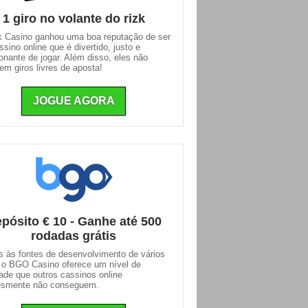
1 giro no volante do rizk
k Casino ganhou uma boa reputação de ser
sino online que é divertido, justo e
nante de jogar. Além disso, eles não
em giros livres de aposta!
JOGUE AGORA
pósito € 10 - Ganhe até 500
rodadas grátis
 às fontes de desenvolvimento de vários
, o BGO Casino oferece um nível de
ade que outros cassinos online
esmente não conseguem.