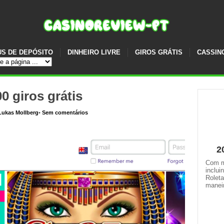
S DE DEPÓSITO
DINHEIRO LIVRE
GIROS GRÁTIS
CASSIN
 giros grátis
Lukas Mollberg
•
Sem comentários
2
Com ma
inclui
Rolet
manei