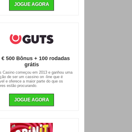
JOGUE AGORA
 € 500 Bônus + 100 rodadas
grátis
s Casino começou em 2013 e ganhou uma
ção de ser um cassino on -line que é
vel e oferece a maior parte do que os
res estão procurando.
JOGUE AGORA