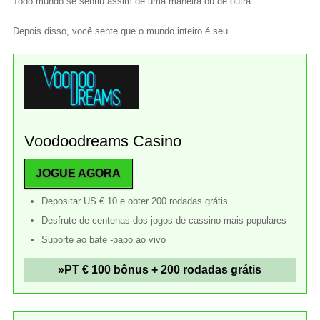
Todo mundo se sentiu assim de uma maneira ou de outra.
Depois disso, você sente que o mundo inteiro é seu.
Voodoodreams Casino
JOGUE AGORA
Depositar US € 10 e obter 200 rodadas grátis
Desfrute de centenas dos jogos de cassino mais populares
Suporte ao bate -papo ao vivo
»PT € 100 bônus + 200 rodadas grátis