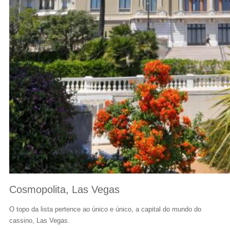
Cosmopolita, Las Vegas
O topo da lista pertence ao único e único, a capital do mundo do
cassino, Las Vegas.