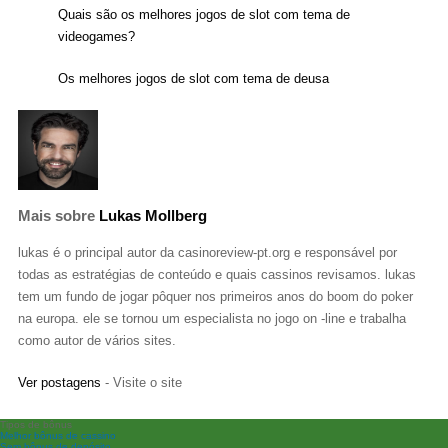
Quais são os melhores jogos de slot com tema de
videogames?
Os melhores jogos de slot com tema de deusa
Mais sobre
Lukas Mollberg
lukas é o principal autor da casinoreview-pt.org e responsável por
todas as estratégias de conteúdo e quais cassinos revisamos. lukas
tem um fundo de jogar pôquer nos primeiros anos do boom do poker
na europa. ele se tornou um especialista no jogo on -line e trabalha
como autor de vários sites.
Ver postagens
- Visite o site
Tipos de bônus
Melhor bônus de cassino
Sem bônus de depósito