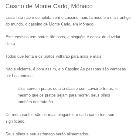
Casino de Monte Carlo, Mônaco
Essa lista não é completa sem o cassino mais famoso e o mais antigo
do mundo, o cassino de Monte Carlo, em Mônaco.
Este cassino tem pratos tão bons, e ninguém é capaz de duvidar
disso.
Todos que tentam os pratos voltarão para mais e mais.
Não é viciante, é bom assim, e o Cassino As pessoas são ventosas
por boa comida.
Eles servem pratos de alta classe com caviar e trufas, e
mesmo que os pratos sejam para morrer, seus olhos
também desfrutarão.
Os restaurantes são os mais elegantes e cada canto tem seu
significado.
Seus olhos e seu estômago serão alimentados.