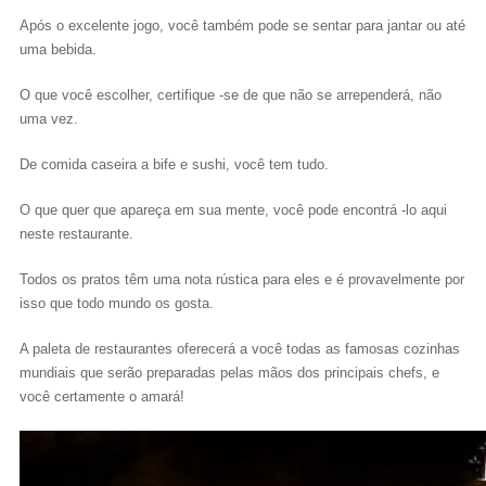
Após o excelente jogo, você também pode se sentar para jantar ou até
uma bebida.
O que você escolher, certifique -se de que não se arrependerá, não
uma vez.
De comida caseira a bife e sushi, você tem tudo.
O que quer que apareça em sua mente, você pode encontrá -lo aqui
neste restaurante.
Todos os pratos têm uma nota rústica para eles e é provavelmente por
isso que todo mundo os gosta.
A paleta de restaurantes oferecerá a você todas as famosas cozinhas
mundiais que serão preparadas pelas mãos dos principais chefs, e
você certamente o amará!