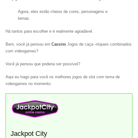
Agora, eles estão cheios de cores, personagens e
temas.
Há tantos para escolher e é realmente agradável.
Bem, você já pensou em
Cassino
Jogos de caça -níqueis combinados
com videogames?
Você já pensou que poderia ser possível?
Aqui eu trago para você os melhores jogos de slot com tema de
videogames no momento.
Jackpot City