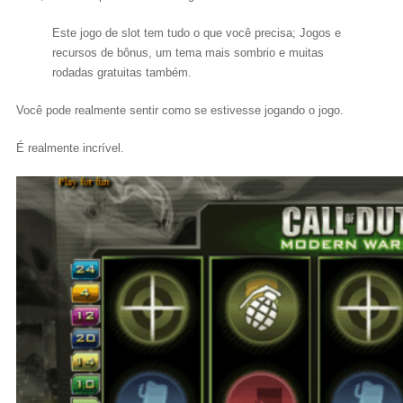
Este jogo de slot tem tudo o que você precisa; Jogos e
recursos de bônus, um tema mais sombrio e muitas
rodadas gratuitas também.
Você pode realmente sentir como se estivesse jogando o jogo.
É realmente incrível.