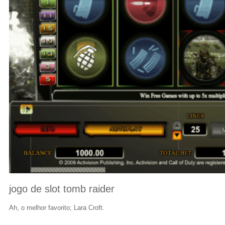
jogo de slot tomb raider
Ah, o melhor favorito; Lara Croft.