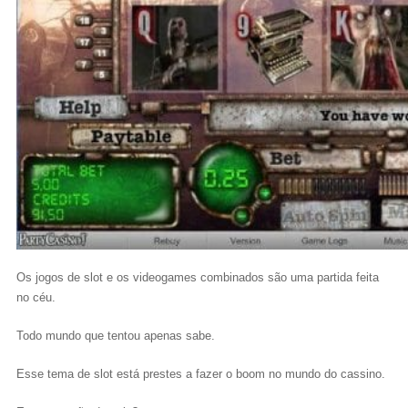
Os jogos de slot e os videogames combinados são uma partida feita
no céu.
Todo mundo que tentou apenas sabe.
Esse tema de slot está prestes a fazer o boom no mundo do cassino.