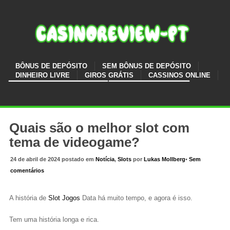
BÔNUS DE DEPÓSITO
SEM BÔNUS DE DEPÓSITO
DINHEIRO LIVRE
GIROS GRÁTIS
CASSINOS ONLINE
Quais são o melhor slot com
tema de videogame?
24 de abril de 2024 postado em
Notícia
,
Slots
por
Lukas Mollberg
•
Sem
comentários
A história de
Slot
Jogos
Data há muito tempo, e agora é isso.
Tem uma história longa e rica.