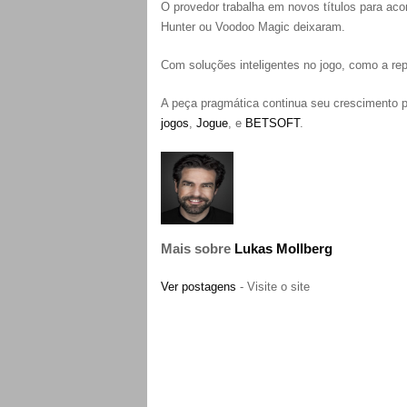
O provedor trabalha em novos títulos para a
Hunter ou Voodoo Magic deixaram.
Com soluções inteligentes no jogo, como a re
A peça pragmática continua seu crescimento 
jogos
,
Jogue
, e
BETSOFT
.
Mais sobre
Lukas Mollberg
Ver postagens
- Visite o site