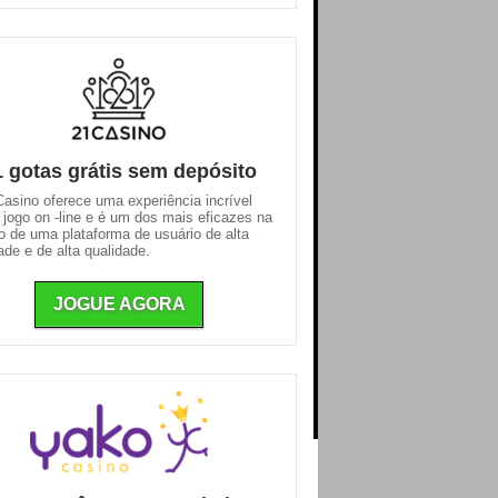
1 gotas grátis sem depósito
asino oferece uma experiência incrível
jogo on -line e é um dos mais eficazes na
o de uma plataforma de usuário de alta
ade e de alta qualidade.
JOGUE AGORA