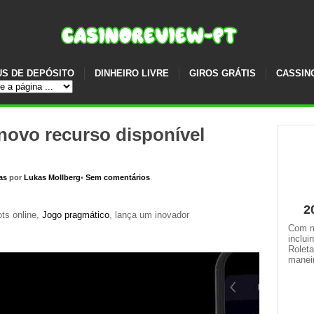
S DE DEPÓSITO
DINHEIRO LIVRE
GIROS GRÁTIS
CASSIN
novo recurso disponível
as
por
Lukas Mollberg
•
Sem comentários
2
ts online,
Jogo pragmático
, lança um inovador
Com ma
inclui
Rolet
manei