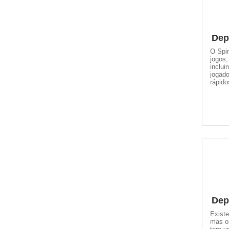
Dep
O Spin
jogos,
inclui
jogado
rápido
Dep
Exist
mas o 