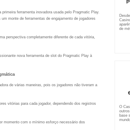
P
 primeira ferramenta inovadora usada pelo Pragmatic Play.
Desde
es um monte de ferramentas de engajamento de jogadores
Casino
aparên
de mét
ma perspectiva completamente diferente de cada vitória,
ssionante nova ferramenta de slot do Pragmatic Play à
gmática
dora de várias maneiras, pois os jogadores não tiveram a
es vitórias para cada jogador, dependendo dos registros
O Cas
outros
base s
mundo
uer momento com o mínimo esforço necessário dos