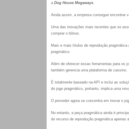
a
Dog House Megaways
.
Ainda assim, a empresa consegue encontrar v
Uma das inovações mais recentes que se asse
comprar o bônus.
Mais e mais títulos de reprodução pragmátic
pragmático.
Além de oferecer essas ferramentas para os j
também gerencia uma plataforma de cassino.
É totalmente baseado na API e inclui as soluç
do jogo pragmático, portanto, implica uma nov
O provedor agora se concentra em inovar o jo
No entanto, a peça pragmática ainda é princip
do recurso de reprodução pragmática apenas a