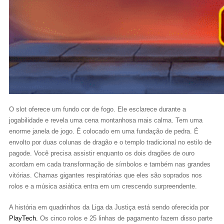
O slot oferece um fundo cor de fogo. Ele esclarece durante a
jogabilidade e revela uma cena montanhosa mais calma. Tem uma
enorme janela de jogo. É colocado em uma fundação de pedra. É
envolto por duas colunas de dragão e o templo tradicional no estilo de
pagode. Você precisa assistir enquanto os dois dragões de ouro
acordam em cada transformação de símbolos e também nas grandes
vitórias. Chamas gigantes respiratórias que eles são soprados nos
rolos e a música asiática entra em um crescendo surpreendente.
A história em quadrinhos da Liga da Justiça está sendo oferecida por
PlayTech.
Os cinco rolos e 25 linhas de pagamento fazem disso parte