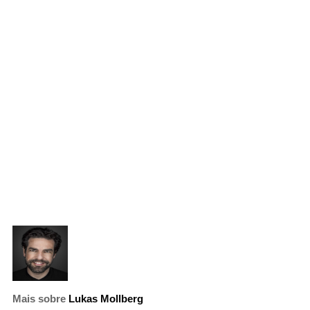
Mais sobre
Lukas Mollberg