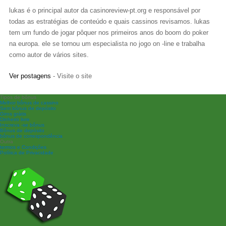
lukas é o principal autor da casinoreview-pt.org e responsável por
todas as estratégias de conteúdo e quais cassinos revisamos. lukas
tem um fundo de jogar pôquer nos primeiros anos do boom do poker
na europa. ele se tornou um especialista no jogo on -line e trabalha
como autor de vários sites.
Ver postagens
- Visite o site
Tipos de bônus
Melhor bônus de cassino
Sem bônus de depósito
Giros grátis
Dinheiro livre
Inscreva -se bônus
Bônus de depósito
bônus de correspondência
Outra
termos e Condições
Política de Privacidade