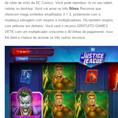
da série de slots da DC Comics. Você pode reproduzi -lo no seu tablet,
celular ou desktop. Você vai amar os três
Bônus
Recursos que
oferecem mega símbolos empilhados 3 × 3, juntamente com a
mudança selvagem com respins e multiplicadores. Há também respins
com prêmios em dinheiro. Você verá o recurso GRATUITO GAMES
VETE com um multiplicador crescente e 40 linhas de pagamento. Isso
lhe dará a chance de acionar os três outros recursos.