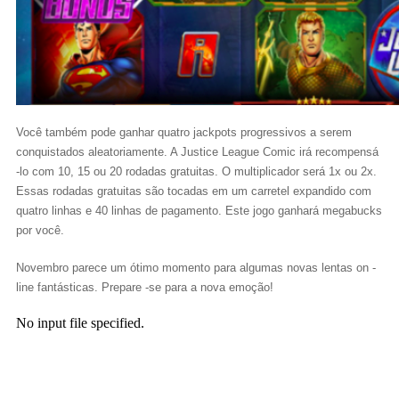
Você também pode ganhar quatro jackpots progressivos a serem
conquistados aleatoriamente. A Justice League Comic irá recompensá
-lo com 10, 15 ou 20 rodadas gratuitas. O multiplicador será 1x ou 2x.
Essas rodadas gratuitas são tocadas em um carretel expandido com
quatro linhas e 40 linhas de pagamento. Este jogo ganhará megabucks
por você.
Novembro parece um ótimo momento para algumas novas lentas on -
line fantásticas. Prepare -se para a nova emoção!