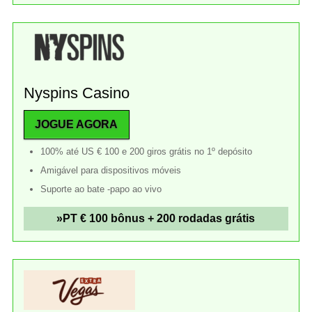
Nyspins Casino
JOGUE AGORA
100% até US € 100 e 200 giros grátis no 1º depósito
Amigável para dispositivos móveis
Suporte ao bate -papo ao vivo
»PT € 100 bônus + 200 rodadas grátis