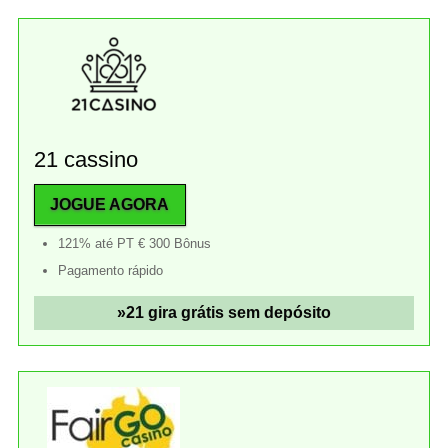
21 cassino
JOGUE AGORA
121% até PT € 300 Bônus
Pagamento rápido
»21 gira grátis sem depósito