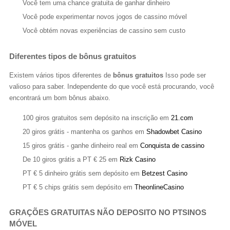
Você tem uma chance gratuita de ganhar dinheiro
Você pode experimentar novos jogos de cassino móvel
Você obtém novas experiências de cassino sem custo
Diferentes tipos de bônus gratuitos
Existem vários tipos diferentes de
bônus gratuitos
Isso pode ser
valioso para saber. Independente do que você está procurando, você
encontrará um bom bônus abaixo.
100 giros gratuitos sem depósito na inscrição em
21.com
20 giros grátis - mantenha os ganhos em
Shadowbet Casino
15 giros grátis - ganhe dinheiro real em
Conquista de cassino
De 10 giros grátis a PT € 25 em
Rizk Casino
PT € 5 dinheiro grátis sem depósito em
Betzest Casino
PT € 5 chips grátis sem depósito em
TheonlineCasino
GRAÇÕES GRATUITAS NÃO DEPOSITO NO PTSINOS
MÓVEL