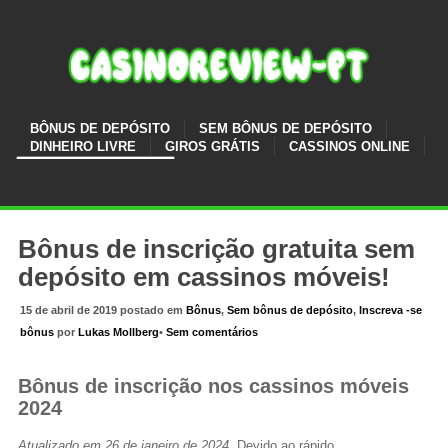
BÔNUS DE DEPÓSITO
SEM BÔNUS DE DEPÓSITO
DINHEIRO LIVRE
GIROS GRÁTIS
CASSINOS ONLINE
Bônus de inscrição gratuita sem
depósito em cassinos móveis!
15 de abril de 2019 postado em
Bônus
,
Sem bônus de depósito
,
Inscreva -se
bônus
por
Lukas Mollberg
•
Sem comentários
Bônus de inscrição nos cassinos móveis
2024
Atualizado em 26 de janeiro de 2024.
Devido ao rápido