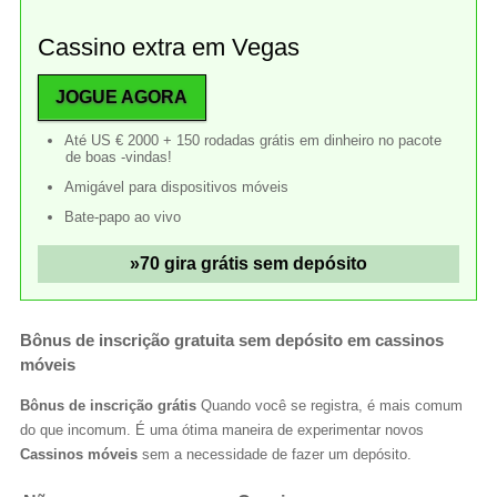
Cassino extra em Vegas
JOGUE AGORA
Até US € 2000 + 150 rodadas grátis em dinheiro no pacote
de boas -vindas!
Amigável para dispositivos móveis
Bate-papo ao vivo
»70 gira grátis sem depósito
Bônus de inscrição gratuita sem depósito em cassinos
móveis
Bônus de inscrição grátis
Quando você se registra, é mais comum
do que incomum. É uma ótima maneira de experimentar novos
Cassinos móveis
sem a necessidade de fazer um depósito.