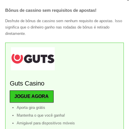
Bônus de cassino sem requisitos de apostas!
Desfrute de bônus de cassino sem nenhum requisito de apostas. Isso
significa que o dinheiro ganho nas rodadas de bônus é retirado
diretamente.
Guts Casino
JOGUE AGORA
Aporta gira grátis
Mantenha o que você ganha!
Amigável para dispositivos móveis