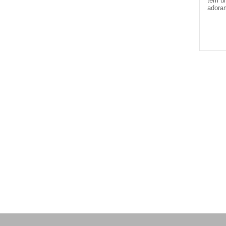
tem u
adoram