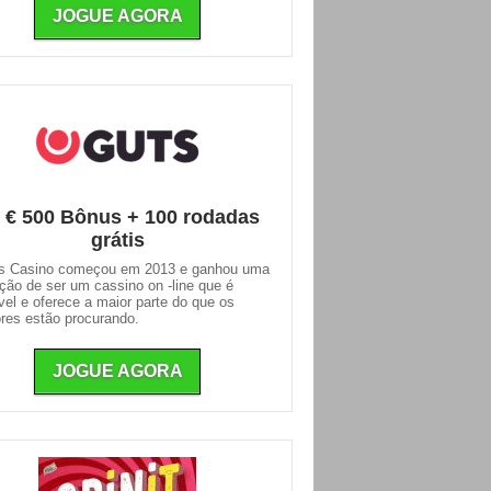
JOGUE AGORA
 € 500 Bônus + 100 rodadas
grátis
s Casino começou em 2013 e ganhou uma
ção de ser um cassino on -line que é
vel e oferece a maior parte do que os
res estão procurando.
JOGUE AGORA