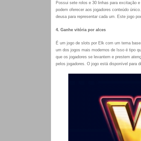
Possui sete rolos e 30 linhas para excitação e
podem oferecer aos jogadores conteúdo único.
deusa para representar cada um. Este jogo po
4. Ganhe vitória por alces
É um jogo de slots por Elk com um tema basead
um dos jogos mais modernos de
Isso é
tipo qu
que os jogadores se levantem e prestem atenç
pelos jogadores. O jogo está disponível para d