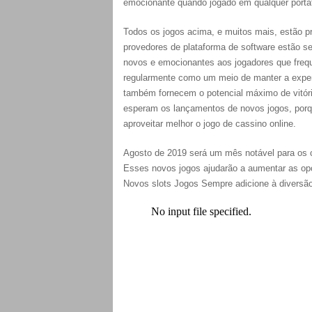
emocionante quando jogado em qualquer
portát
Todos os jogos acima, e muitos mais, estão 
provedores de plataforma de software estão s
novos e emocionantes aos jogadores que freq
regularmente como um meio de manter a experi
também fornecem o potencial máximo de vitóri
esperam os lançamentos de novos jogos, porq
aproveitar melhor o jogo de cassino online.
Agosto de 2019 será um mês notável para os ca
Esses novos jogos ajudarão a aumentar as opç
Novos slots
Jogos
Sempre adicione à diversão