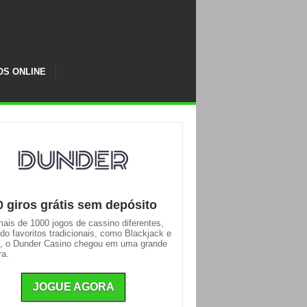
OS ONLINE
0 giros grátis sem depósito
is de 1000 jogos de cassino diferentes,
ndo favoritos tradicionais, como Blackjack e
a, o Dunder Casino chegou em uma grande
ra.
JOGUE AGORA