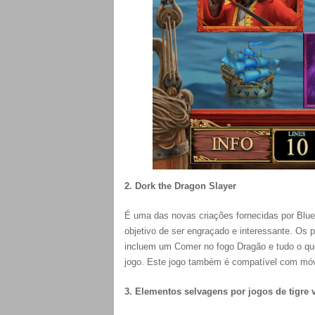
2. Dork the Dragon Slayer
É uma das novas criações fornecidas por Blue
objetivo
de ser engraçado e interessante. Os pe
incluem um
Comer no fogo
Dragão e tudo o qu
jogo. Este jogo também é compatível com mó
3. Elementos selvagens por jogos de tigre