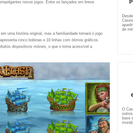
P
e empolgantes novos jogos. Entre os lançados em breve
Desde
Casino
aparên
de mét
m uma história original, mas a familiaridade tornará o jogo
 apresenta cinco bobinas e 10 linhas com ótimos gráficos
uitos dispositivos móveis, o que o torna acessível a
O Cas
outros
base s
mundo