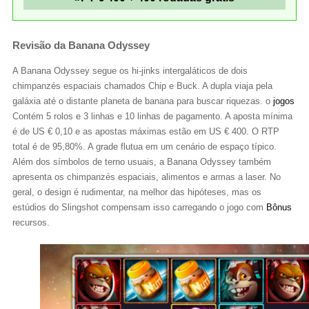
Revisão da Banana Odyssey
A Banana Odyssey segue os hi-jinks intergaláticos de dois
chimpanzés espaciais chamados Chip e Buck. A dupla viaja pela
galáxia até o distante planeta de banana para buscar riquezas. o
jogos
Contém 5 rolos e 3 linhas e 10 linhas de pagamento. A aposta mínima
é de US € 0,10 e as apostas máximas estão em US € 400. O RTP
total é de 95,80%. A grade flutua em um cenário de espaço típico.
Além dos símbolos de terno usuais, a Banana Odyssey também
apresenta os chimpanzés espaciais, alimentos e armas a laser. No
geral, o design é rudimentar, na melhor das hipóteses, mas os
estúdios do Slingshot compensam isso carregando o jogo com
Bônus
recursos.