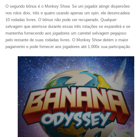
O segundo bônus é o Monkey Show. Se um jogador atingir dispersões
nos rolos dois, três e quatro usando apenas um spin, ele desencadeia
10 rodadas livres. O bônus não pode ser recuperado. Qualquer
selvagem que aterrisse durante essas três rotações se expandirá e se
mantenha fornecendo aos jogadores um carretel selvagem pegajoso
pelo restante de suas rodadas livres. O Monkey Show detém o maior
pagamento e pode fornecer aos jogadores até 1.000x sua participação.