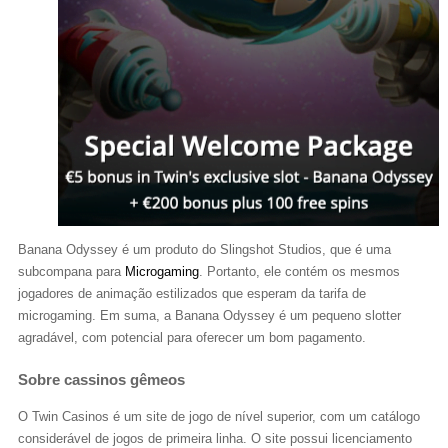
Banana Odyssey é um produto do Slingshot Studios, que é uma
subcompana para
Microgaming
. Portanto, ele contém os mesmos
jogadores de animação estilizados que esperam da tarifa de
microgaming. Em suma, a Banana Odyssey é um pequeno slotter
agradável, com potencial para oferecer um bom pagamento.
Sobre cassinos gêmeos
O Twin Casinos é um site de jogo de nível superior, com um catálogo
considerável de jogos de primeira linha. O site possui licenciamento