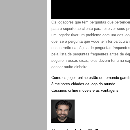
Os jogadores que têm perguntas que pertencem
para o suporte ao cliente para resolver seus 
um jogador tiver um problema com um dos jog
que, se a pergunta que você tem for particula
encontrarão na página de perguntas frequent
pela lista de perguntas frequentes antes de de
seguirem essas dicas, eles devem ter uma expe
ganhar muito dinheiro.
Como os jogos online estão se tornando gamif
8 melhores cidades de jogo do mundo
Cassinos online móveis e as vantagens