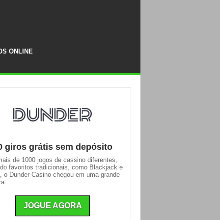
OS ONLINE
0 giros grátis sem depósito
is de 1000 jogos de cassino diferentes,
ndo favoritos tradicionais, como Blackjack e
a, o Dunder Casino chegou em uma grande
ra.
JOGUE AGORA