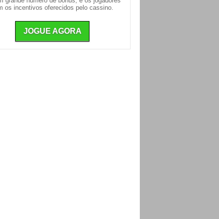
m grande número de bônus, e os jogadores
 os incentivos oferecidos pelo cassino.
JOGUE AGORA