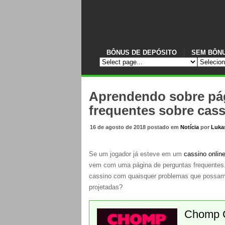
BÔNUS DE DEPÓSITO
SEM BÔNU
Aprendendo sobre pá
frequentes sobre cass
16 de agosto de 2018 postado em
Notícia
por
Luka
Se um jogador já esteve em um
cassino onlin
vem com uma página de perguntas frequentes. 
cassino com quaisquer problemas que possam
projetadas?
Chomp 