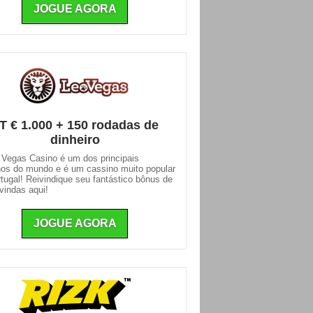
JOGUE AGORA
T € 1.000 + 150 rodadas de
dinheiro
 Vegas Casino é um dos principais
nos do mundo e é um cassino muito popular
tugal! Reivindique seu fantástico bônus de
vindas aqui!
JOGUE AGORA