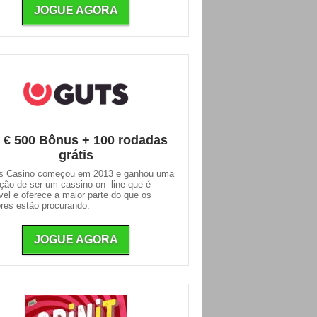
JOGUE AGORA
 € 500 Bônus + 100 rodadas
grátis
s Casino começou em 2013 e ganhou uma
ção de ser um cassino on -line que é
vel e oferece a maior parte do que os
res estão procurando.
JOGUE AGORA