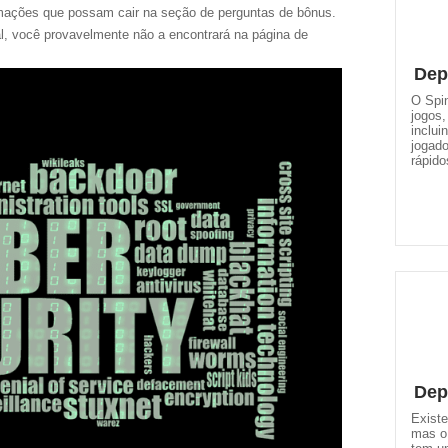
ormações que possam cair na seção de perguntas de bônus.
l, você provavelmente não a encontrará na página de
Dep
O Spin
jogos,
inclui
jogado
rápido
Dep
Exist
mas o 