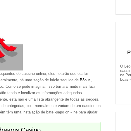
P
O Leo
cassi
quentes do cassino online, eles notarão que ela foi
na Por
boas -
 Geralmente, há uma seção de início seguida de
Bônus
,
ico. Como se pode imaginar, isso tornará muito mais fácil
estão tendo e localizar as informações adequadas
ente, esta não é uma lista abrangente de todas as seções,
s de categorias, pois normalmente variam de um cassino on
bém têm uma instalação de bate -papo on -line para ajudar
dreams Casino