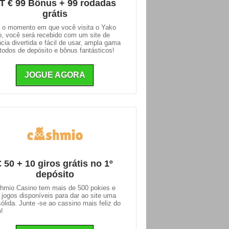
T € 99 Bônus + 99 rodadas
grátis
 o momento em que você visita o Yako
, você será recebido com um site de
cia divertida e fácil de usar, ampla gama
odos de depósito e bônus fantásticos!
JOGUE AGORA
€ 50 + 10 giros grátis no 1º
depósito
hmio Casino tem mais de 500 pokies e
 jogos disponíveis para dar ao site uma
ólida. Junte -se ao cassino mais feliz do
!