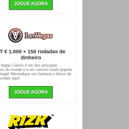
JOGUE AGORA
T € 1.000 + 150 rodadas de
dinheiro
 Vegas Casino é um dos principais
nos do mundo e é um cassino muito popular
tugal! Reivindique seu fantástico bônus de
vindas aqui!
JOGUE AGORA