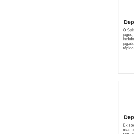
Dep
O Spin
jogos,
inclui
jogado
rápido
Dep
Exist
mas o 