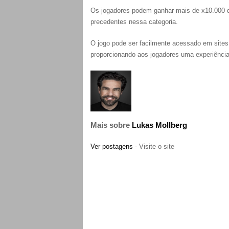
Os jogadores podem ganhar mais de x10.000 da
precedentes nessa categoria.
O jogo pode ser facilmente acessado em sites 
proporcionando aos jogadores uma experiênci
Mais sobre
Lukas Mollberg
Ver postagens
- Visite o site