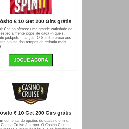
ósito € 10 Get 200 Girs grátis
it Casino oferece uma grande variedade de
 especialmente jogos de caça -níqueis,
ndo jackpots maciços. O Spinit oferece aos
res alguns dos tempos de retirada mais
s.
JOGUE AGORA
ósito € 10 Get 200 Girs grátis
em centenas de opções de cassino online,
Casino Cruise é o topo. O Casino Cruise