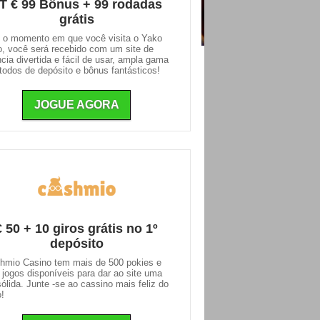
T € 99 Bônus + 99 rodadas
grátis
 o momento em que você visita o Yako
, você será recebido com um site de
cia divertida e fácil de usar, ampla gama
odos de depósito e bônus fantásticos!
JOGUE AGORA
€ 50 + 10 giros grátis no 1º
depósito
hmio Casino tem mais de 500 pokies e
 jogos disponíveis para dar ao site uma
ólida. Junte -se ao cassino mais feliz do
!