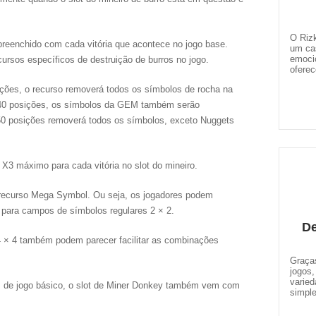
O Riz
preenchido com cada vitória que acontece no jogo base.
um cas
emocio
ursos específicos de destruição de burros no jogo.
oferec
ções, o recurso removerá todos os símbolos de rocha na
 40 posições, os símbolos da GEM também serão
50 posições removerá todos os símbolos, exceto Nuggets
 X3 máximo para cada vitória no slot do mineiro.
 o recurso Mega Symbol. Ou seja, os jogadores podem
 para campos de símbolos regulares 2 × 2.
De
4 × 4 também podem parecer facilitar as combinações
Graças
jogos
varied
os de jogo básico, o slot de Miner Donkey também vem com
simpl