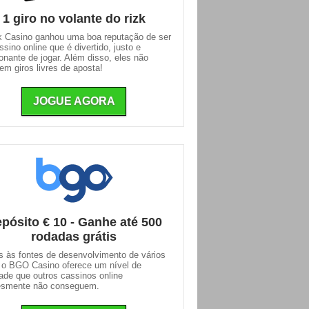
1 giro no volante do rizk
k Casino ganhou uma boa reputação de ser
sino online que é divertido, justo e
nante de jogar. Além disso, eles não
em giros livres de aposta!
JOGUE AGORA
pósito € 10 - Ganhe até 500
rodadas grátis
 às fontes de desenvolvimento de vários
, o BGO Casino oferece um nível de
ade que outros cassinos online
esmente não conseguem.