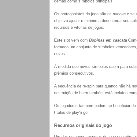
gemas como símbolos principais.
Os protagonistas do jogo são os
mineira
e seu
objetivo ajudar o mineiro a desenterrar seu co
recursos e vitórias de jogos.
Este slot vem com
Bobinas em cascata
Como 
formado um conjunto de símbolos vencedores,
novos.
À medida que novos símbolos caem para subst
prêmios consecutivos.
A sequência de re-spin para quando não há n
destruição de burro também está incluído com
Os jogadores também podem se beneficiar do
títulos de play'n go.
Recursos originais do jogo
Um dos primeiros recursos do jogo que vêm à 