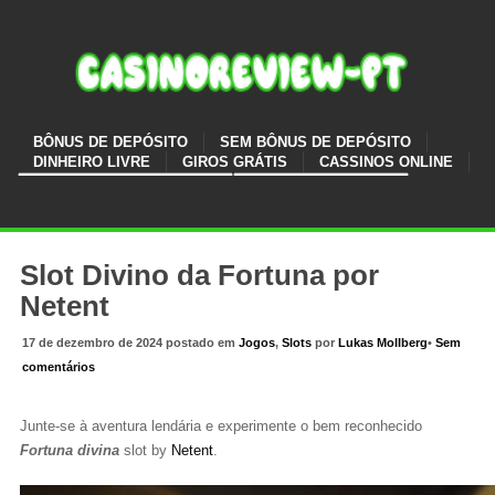
BÔNUS DE DEPÓSITO
SEM BÔNUS DE DEPÓSITO
DINHEIRO LIVRE
GIROS GRÁTIS
CASSINOS ONLINE
Slot Divino da Fortuna por
Netent
17 de dezembro de 2024 postado em
Jogos
,
Slots
por
Lukas Mollberg
•
Sem
comentários
Junte-se à aventura lendária e experimente o bem reconhecido
Fortuna divina
slot by
Netent
.