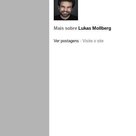
Mais sobre
Lukas Mollberg
Ver postagens
- Visite o site