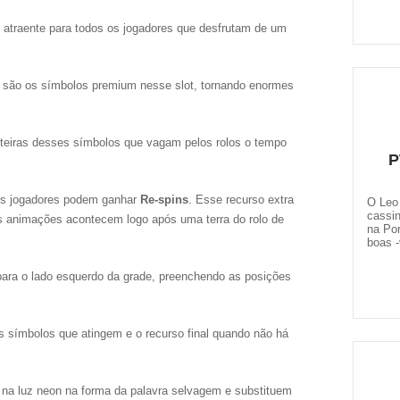
o atraente para todos os jogadores que desfrutam de um
são os símbolos premium nesse slot, tornando enormes
nteiras desses símbolos que vagam pelos rolos o tempo
P
 os jogadores podem ganhar
Re-spins
. Esse recurso extra
O Leo
cassi
as animações acontecem logo após uma terra do rolo de
na Por
boas -
ara o lado esquerdo da grade, preenchendo as posições
s símbolos que atingem e o recurso final quando não há
na luz neon na forma da palavra selvagem e substituem