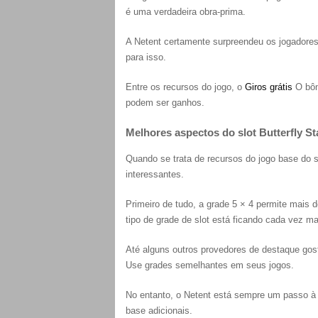
é uma verdadeira obra-prima.
A Netent certamente surpreendeu os jogadores
para isso.
Entre os recursos do jogo, o
Giros grátis
O bôn
podem ser ganhos.
Melhores aspectos do slot Butterfly St
Quando se trata de recursos do jogo base do s
interessantes.
Primeiro de tudo, a grade 5 × 4 permite mais 
tipo de grade de slot está ficando cada vez mai
Até alguns outros provedores de destaque go
Use grades semelhantes em seus jogos.
No entanto, o Netent está sempre um passo à 
base adicionais.