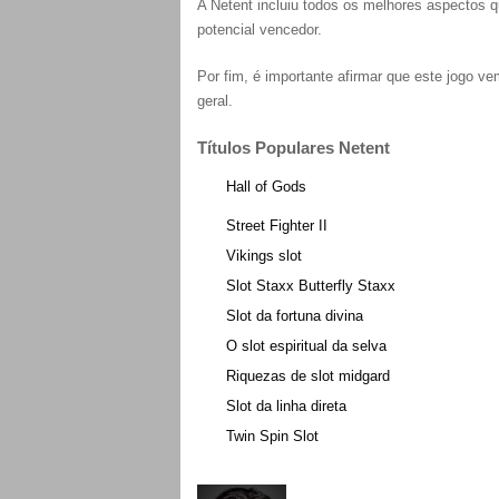
A Netent incluiu todos os melhores aspectos
potencial vencedor.
Por fim, é importante afirmar que este jogo 
geral.
Títulos Populares Netent
Hall of Gods
Street Fighter II
Vikings slot
Slot Staxx Butterfly Staxx
Slot da fortuna divina
O slot espiritual da selva
Riquezas de slot midgard
Slot da linha direta
Twin Spin Slot