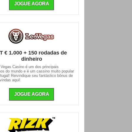
JOGUE AGORA
T € 1.000 + 150 rodadas de
dinheiro
 Vegas Casino é um dos principais
nos do mundo e é um cassino muito popular
tugal! Reivindique seu fantástico bônus de
vindas aqui!
JOGUE AGORA