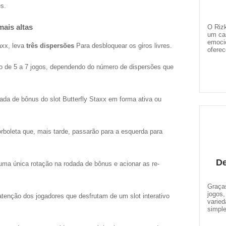
s.
ais altas
O Riz
um cas
emocio
axx, leva
três dispersões
Para desbloquear os giros livres.
oferec
 de 5 a 7 jogos, dependendo do número de dispersões que
ada de bônus do slot Butterfly Staxx em forma ativa ou
rboleta que, mais tarde, passarão para a esquerda para
De
 uma única rotação na rodada de bônus e acionar as re-
Graças
jogos
 atenção dos jogadores que desfrutam de um slot interativo
varied
simpl