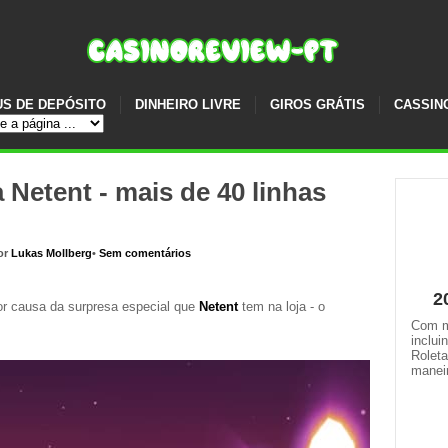
S DE DEPÓSITO
DINHEIRO LIVRE
GIROS GRÁTIS
CASSIN
a Netent - mais de 40 linhas
or
Lukas Mollberg
•
Sem comentários
2
or causa da surpresa especial que
Netent
tem na loja - o
Com ma
inclui
Rolet
manei