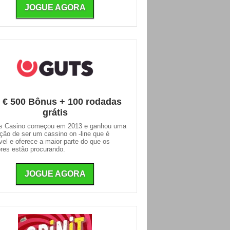
JOGUE AGORA
 € 500 Bônus + 100 rodadas
grátis
s Casino começou em 2013 e ganhou uma
ção de ser um cassino on -line que é
vel e oferece a maior parte do que os
res estão procurando.
JOGUE AGORA