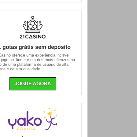
1 gotas grátis sem depósito
asino oferece uma experiência incrível
jogo on -line e é um dos mais eficazes na
o de uma plataforma de usuário de alta
ade e de alta qualidade.
JOGUE AGORA