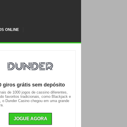
OS ONLINE
0 giros grátis sem depósito
is de 1000 jogos de cassino diferentes,
ndo favoritos tradicionais, como Blackjack e
a, o Dunder Casino chegou em uma grande
ra.
JOGUE AGORA