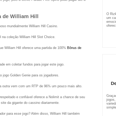
O Riz
 de William Hill
um cas
emocio
oferec
moso mundialmente William Hill Casino.
l na coleção William Hill Slot Choice.
ue William Hill oferece uma partida de 100%
Bônus de
dade em coletar fundos para jogar este jogo.
do jogo Golden Genie para os jogadores.
De
a outra vem com um RTP de 96% um pouco mais alto.
Graças
respeitado e confiável oferece a Nolimit a chance de seu
jogos
 site da gigante do cassino diariamente.
varied
simpl
dor para esse jogo? Além disso, William Hill também