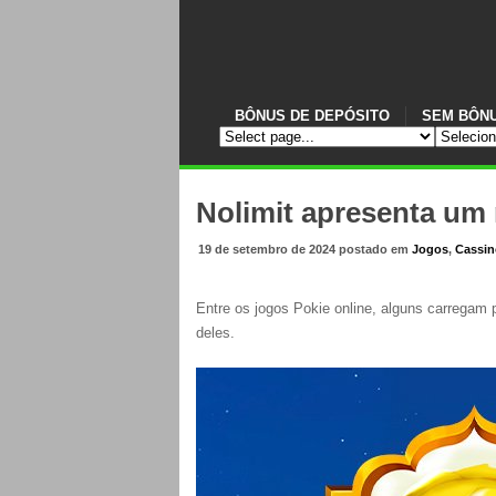
BÔNUS DE DEPÓSITO
SEM BÔNU
Nolimit apresenta um
19 de setembro de 2024 postado em
Jogos
,
Cassin
Entre os jogos Pokie online, alguns carregam 
deles.