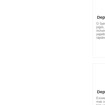
Dep
O Spin
jogos,
inclui
jogado
rápido
Dep
Exist
mas o 