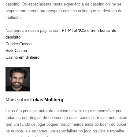
cassino. Os especialistas nesta experiência de cassino online se
propuseram a criar um próspero cassino online que se destaca da
multidão.
Não perca a nossa página com
PT PTSINOS
e
Sem bônus de
depósito
!
Dunder Casino
Rizk Casino
Casino em dinheiro
Mais sobre
Lukas Mollberg
lukas é o principal autor da casinoreview-pt.org e responsável por
todas as estratégias de conteúdo e quais cassinos revisamos. lukas
tem um fundo de jogar pôquer nos primeiros anos do boom do poker
na europa. ele se tornou um especialista no jogo on -line e trabalha