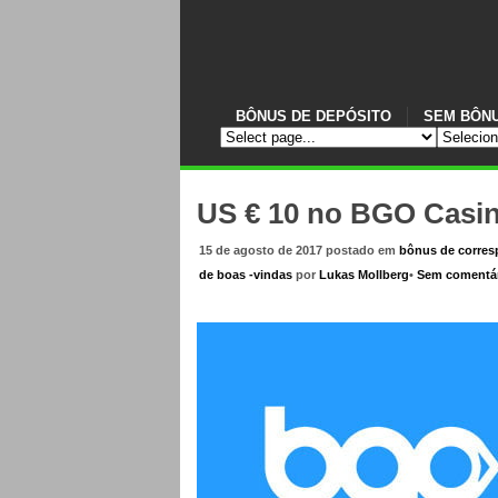
BÔNUS DE DEPÓSITO
SEM BÔNU
US € 10 no BGO Casin
15 de agosto de 2017 postado em
bônus de corres
de boas -vindas
por
Lukas Mollberg
•
Sem comentá