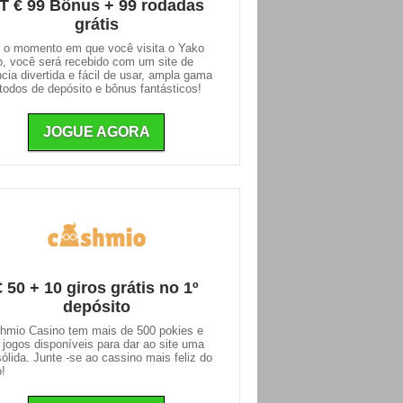
T € 99 Bônus + 99 rodadas
grátis
 o momento em que você visita o Yako
, você será recebido com um site de
cia divertida e fácil de usar, ampla gama
odos de depósito e bônus fantásticos!
JOGUE AGORA
€ 50 + 10 giros grátis no 1º
depósito
hmio Casino tem mais de 500 pokies e
 jogos disponíveis para dar ao site uma
ólida. Junte -se ao cassino mais feliz do
!