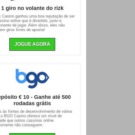
1 giro no volante do rizk
k Casino ganhou uma boa reputação de ser
sino online que é divertido, justo e
nante de jogar. Além disso, eles não
em giros livres de aposta!
JOGUE AGORA
pósito € 10 - Ganhe até 500
rodadas grátis
 às fontes de desenvolvimento de vários
, o BGO Casino oferece um nível de
ade que outros cassinos online
esmente não conseguem.