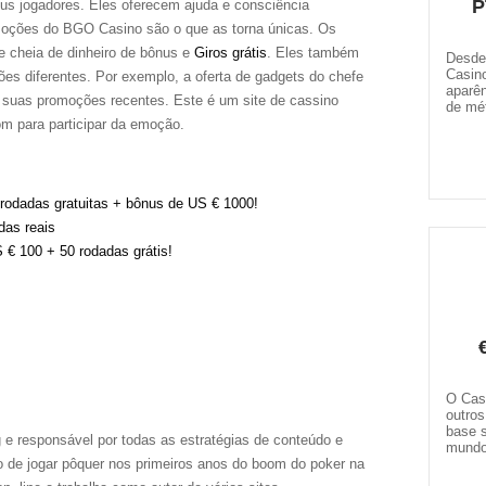
P
s jogadores. Eles oferecem ajuda e consciência
moções do BGO Casino são o que as torna únicas. Os
e cheia de dinheiro de bônus e
Giros grátis
. Eles também
Desde
Casino
s diferentes. Por exemplo, a oferta de gadgets do chefe
aparên
suas promoções recentes. Este é um site de cassino
de mét
com para participar da emoção.
 rodadas gratuitas + bônus de US € 1000!
das reais
 € 100 + 50 rodadas grátis!
O Cas
outros
base s
rg e responsável por todas as estratégias de conteúdo e
mundo
 de jogar pôquer nos primeiros anos do boom do poker na