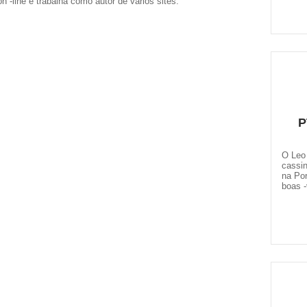
n -line e trabalha como autor de vários sites.
P
O Leo
cassi
na Por
boas -