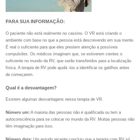
PARA SUA INFORMAÇÃO:
O paciente não está realmente no cassino. O VR está criando o
ambiente com base no que a pessoa está descrevendo em sua mente.
É real o suficiente para que eles prestem atenção a possíveis
compulsões. Os médicos imaginam que, se estiverem cientes o
suficiente no mundo da RV, que serão transferidos para a localização
física. A terapia de RV pode ajudá -los a identificar os gatilhos antes
de começarem.
Qual é a desvantagem?
Existem algumas desvantagens nessa terapia de VR.
Número um:
A maioria das pessoas não é qualificada ou tem a
autoconsciência para se colocar no mundo da RV. Muitas pessoas não
têm imaginação para isso.
Número dois:
Um estudo recente concluiu que a terapia com RV só