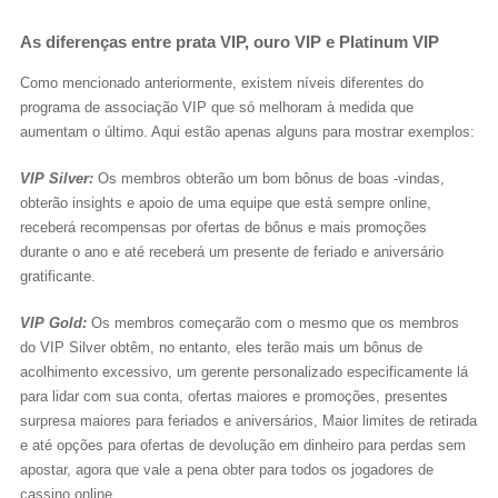
As diferenças entre prata VIP, ouro VIP e Platinum VIP
Como mencionado anteriormente, existem níveis diferentes do
programa de associação VIP que só melhoram à medida que
aumentam o último. Aqui estão apenas alguns para mostrar exemplos:
VIP Silver:
Os membros obterão um bom bônus de boas -vindas,
obterão insights e apoio de uma equipe que está sempre online,
receberá recompensas por ofertas de bônus e mais promoções
durante o ano e até receberá um presente de feriado e aniversário
gratificante.
VIP Gold:
Os membros começarão com o mesmo que os membros
do VIP Silver obtêm, no entanto, eles terão mais um bônus de
acolhimento excessivo, um gerente personalizado especificamente lá
para lidar com sua conta, ofertas maiores e promoções, presentes
surpresa maiores para feriados e aniversários, Maior limites de retirada
e até opções para ofertas de devolução em dinheiro para perdas sem
apostar, agora que vale a pena obter para todos os jogadores de
cassino online.