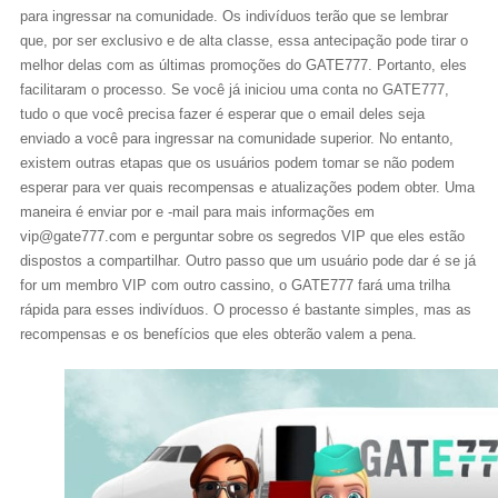
para ingressar na comunidade. Os indivíduos terão que se lembrar
que, por ser exclusivo e de alta classe, essa antecipação pode tirar o
melhor delas com as últimas promoções do GATE777. Portanto, eles
facilitaram o processo. Se você já iniciou uma conta no GATE777,
tudo o que você precisa fazer é esperar que o email deles seja
enviado a você para ingressar na comunidade superior. No entanto,
existem outras etapas que os usuários podem tomar se não podem
esperar para ver quais recompensas e atualizações podem obter. Uma
maneira é enviar por e -mail para mais informações em
vip@gate777.com
e perguntar sobre os segredos VIP que eles estão
dispostos a compartilhar. Outro passo que um usuário pode dar é se já
for um membro VIP com outro cassino, o GATE777 fará uma trilha
rápida para esses indivíduos. O processo é bastante simples, mas as
recompensas e os benefícios que eles obterão valem a pena.