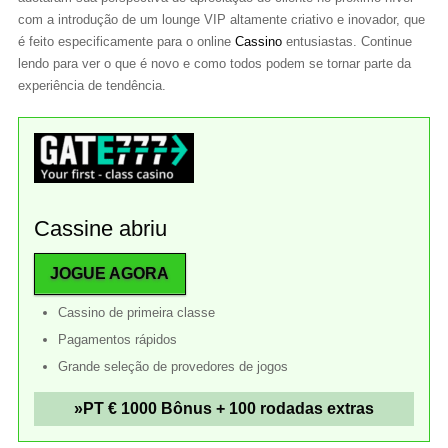
com a introdução de um lounge VIP altamente criativo e inovador, que
é feito especificamente para o online
Cassino
entusiastas. Continue
lendo para ver o que é novo e como todos podem se tornar parte da
experiência de tendência.
Cassine abriu
JOGUE AGORA
Cassino de primeira classe
Pagamentos rápidos
Grande seleção de provedores de jogos
»PT € 1000 Bônus + 100 rodadas extras